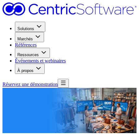
Solutions
Marchés
Références
Ressources
Événements et webinaires
À propos
Réservez une démonstration