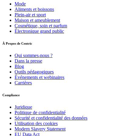
Mode
Aliments et boissons
Plein-air et sport
Maison et ameublement
Cosmétique, soin et parfum
Électronique grand public
À Propos de Centric
Qui sommes-nous ?
Dans la presse
Blog
Outils pédagogiques
Événements et webinaires
Carrières
Compliance
Juridique
Politique de confidentialité
Sécurité et confidentialité des données
Utilisation des cookies
Modern Slavery Statement
EU Data Act