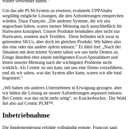
vorher verwendet haben.“
Um das alte PLM-System zu ersetzen, evaluierte UPPAbaby
sorgfältig mögliche Lösungen, die den Anforderungen entsprechen
würden. Dazu François: „Die anderen Systeme, die wir uns
angeschaut haben, waren meiner Meinung nach ausschließlich für
Hartwaren konzipiert. Unsere Produkte beinhalten aber nicht nur
Hartwaren, sondern auch Textilien. Diese befinden sich zwar in
getrennten SKUs, aber doch im gleichen Produkt. Wir hätten also
das eine oder das andere opfern müssen.“ Er fährt fort: „Nach der
Situation mit dem letzten System sahen wir uns mehr Demos an.
Einige ähnelten eher einem intelligenten Excel-Spreadsheet und
lösten unserer Meinung nach die wichtigsten Probleme nicht
wirklich. Als Centric zu uns kam, um uns eine Demo vorzuführen,
und als wir sahen, was das System alles kann, waren wir alle total
begeistert.“
„Wir haben ein anderes Unternehmen in Erwägung gezogen, aber
wir hätten die Lösung an unsere Anforderungen anpassen müssen.
Bei Centric war das nicht mehr nötig“, so Knickerbocker. Die Wahl
fiel also auf Centric PLM™.
Inbetriebnahme
Die Implementierung erfolgte vollständig remote. François sagt: