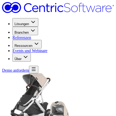
Lösungen
Branchen
Referenzen
Ressourcen
Events und Webinare
Über
Demo anfordern