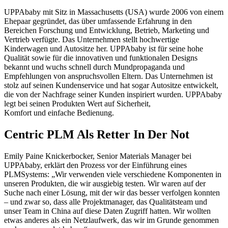
UPPAbaby mit Sitz in Massachusetts (USA) wurde 2006 von einem
Ehepaar gegründet, das über umfassende Erfahrung in den
Bereichen Forschung und Entwicklung, Betrieb, Marketing und
Vertrieb verfügte. Das Unternehmen stellt hochwertige
Kinderwagen und Autositze her. UPPAbaby ist für seine hohe
Qualität sowie für die innovativen und funktionalen Designs
bekannt und wuchs schnell durch Mundpropaganda und
Empfehlungen von anspruchsvollen Eltern. Das Unternehmen ist
stolz auf seinen Kundenservice und hat sogar Autositze entwickelt,
die von der Nachfrage seiner Kunden inspiriert wurden. UPPAbaby
legt bei seinen Produkten Wert auf Sicherheit,
Komfort und einfache Bedienung.
Centric PLM Als Retter In Der Not
Emily Paine Knickerbocker, Senior Materials Manager bei
UPPAbaby, erklärt den Prozess vor der Einführung eines
PLMSystems: „Wir verwenden viele verschiedene Komponenten in
unseren Produkten, die wir ausgiebig testen. Wir waren auf der
Suche nach einer Lösung, mit der wir das besser verfolgen konnten
– und zwar so, dass alle Projektmanager, das Qualitätsteam und
unser Team in China auf diese Daten Zugriff hatten. Wir wollten
etwas anderes als ein Netzlaufwerk, das wir im Grunde genommen