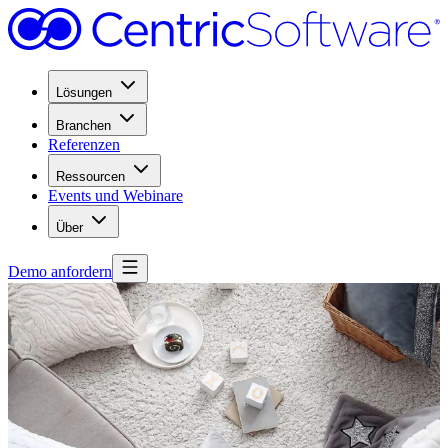
Lösungen
Branchen
Referenzen
Ressourcen
Events und Webinare
Über
Demo anfordern