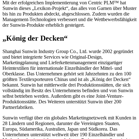
Mit der erfolgreichen Implementierung von Centric PLM™ hat
Sunwin dieses „Lexikon-Projekt“, das alles von Garnen über Muster
bis hin zu Produkten abdeckt, abgeschlossen. Zudem wurden die
Management-Technologien verbessert und die Wettbewerbsfähigkeit
der Sunwin-Produkte erheblich gesteigert.
„König der Decken“
Shanghai Sunwin Industry Group Co., Ltd. wurde 2002 gegründet
und bietet integrierte Services wie Original-Design,
Marketingplanung und Lieferkettenmanagement einzigartiger
Heimtextilien für internationale Einzelhändler der Mittel- und
Oberklasse. Das Unternehmen gehört seit Jahrzehnten zu den 100
größten Textilexporteuren Chinas und ist als „König der Decken“
bekannt. Sunwin hat mittlerweile drei Produktionsstätten, die sich
vollständig im Besitz des Unternehmens befinden und von Sunwin
selbst betrieben werden. Außerdem gibt es eine Joint-Venture-
Produktionsstätte. Des Weiteren unterstützt Sunwin über 200
Partnerfabriken.
Sunwin verfügt über ein globales Marketingnetzwerk mit Kunden in
28 Ländern und Regionen, darunter die Vereinigten Staaten,
Europa, Südamerika, Australien, Japan und Südkorea. Das
Unternehmen unterstützt weltweit über 190 Einzelhändler und