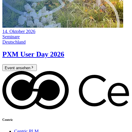
14. Oktober 2026
Seminare
Deutschland
PXM User Day 2026
Event ansehen
Centric
Centric PLM