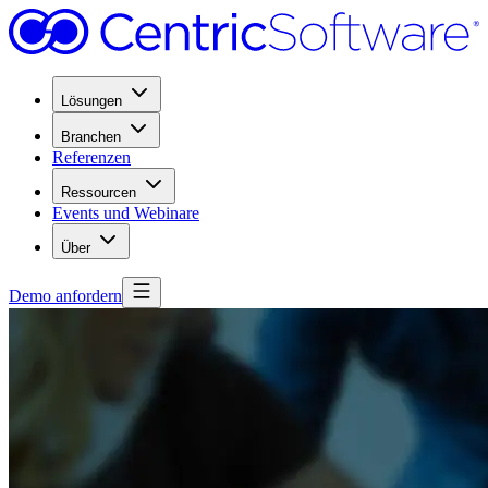
Lösungen
Branchen
Referenzen
Ressourcen
Events und Webinare
Über
Demo anfordern