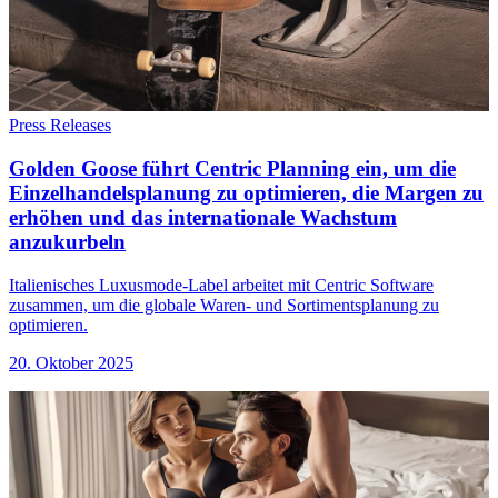
Press Releases
Golden Goose führt Centric Planning ein, um die
Einzelhandelsplanung zu optimieren, die Margen zu
erhöhen und das internationale Wachstum
anzukurbeln
Italienisches Luxusmode-Label arbeitet mit Centric Software
zusammen, um die globale Waren- und Sortimentsplanung zu
optimieren.
20. Oktober 2025