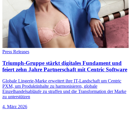
Press Releases
Triumph-Gruppe stärkt digitales Fundament und
feiert zehn Jahre Partnerschaft mit Centric Software
Globale Lingerie-Marke erweitert ihre IT-Landschaft um Centric
PXM, um Produktinhalte zu harmonisieren, globale
Einzelhandelsabläufe zu straffen und die Transformation der Marke
zu unterstützen
4. März 2026