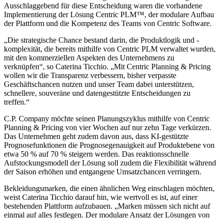
Ausschlaggebend für diese Entscheidung waren die vorhandene
Implementierung der Lösung Centric PLM™, der modulare Aufbau
der Plattform und die Kompetenz des Teams von Centric Software.
„Die strategische Chance bestand darin, die Produktlogik und -
komplexität, die bereits mithilfe von Centric PLM verwaltet wurden,
mit den kommerziellen Aspekten des Unternehmens zu
verknüpfen“, so Caterina Ticchio. „Mit Centric Planning & Pricing
wollen wir die Transparenz verbessern, bisher verpasste
Geschäftschancen nutzen und unser Team dabei unterstützen,
schnellere, souveräne und datengestützte Entscheidungen zu
treffen.“
C.P. Company möchte seinen Planungszyklus mithilfe von Centric
Planning & Pricing von vier Wochen auf nur zehn Tage verkürzen.
Das Unternehmen geht zudem davon aus, dass KI-gestützte
Prognosefunktionen die Prognosegenauigkeit auf Produktebene von
etwa 50 % auf 70 % steigern werden. Das reaktionsschnelle
Aufstockungsmodell der Lösung soll zudem die Flexibilität während
der Saison erhöhen und entgangene Umsatzchancen verringern.
Bekleidungsmarken, die einen ähnlichen Weg einschlagen möchten,
weist Caterina Ticchio darauf hin, wie wertvoll es ist, auf einer
bestehenden Plattform aufzubauen. „Marken müssen sich nicht auf
einmal auf alles festlegen. Der modulare Ansatz der Lösungen von