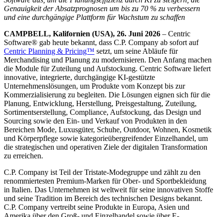
Genauigkeit der Absatzprognosen um bis zu 70 % zu verbessern
und eine durchgängige Plattform für Wachstum zu schaffen
CAMPBELL, Kalifornien (USA),
26. Juni 2026
– Centric
Software® gab heute bekannt, dass C.P. Company ab sofort auf
Centric Planning & Pricing™
setzt, um seine Abläufe für
Merchandising und Planung zu modernisieren. Den Anfang machen
die Module für Zuteilung und Aufstockung. Centric Software liefert
innovative, integrierte, durchgängige KI-gestützte
Unternehmenslösungen, um Produkte vom Konzept bis zur
Kommerzialisierung zu begleiten. Die Lösungen eignen sich für die
Planung, Entwicklung, Herstellung, Preisgestaltung, Zuteilung,
Sortimentserstellung, Compliance, Aufstockung, das Design und
Sourcing sowie den Ein- und Verkauf von Produkten in den
Bereichen Mode, Luxusgüter, Schuhe, Outdoor, Wohnen, Kosmetik
und Körperpflege sowie kategorieübergreifender Einzelhandel, um
die strategischen und operativen Ziele der digitalen Transformation
zu erreichen.
C.P. Company ist Teil der Tristate-Modegruppe und zählt zu den
renommiertesten Premium-Marken für Ober- und Sportbekleidung
in Italien. Das Unternehmen ist weltweit für seine innovativen Stoffe
und seine Tradition im Bereich des technischen Designs bekannt.
C.P. Company vertreibt seine Produkte in Europa, Asien und
Amerika über den Groß- und Einzelhandel sowie über E-