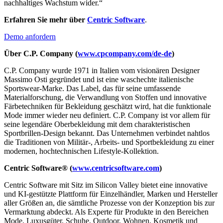
nachhaltiges Wachstum wider.“
Erfahren Sie mehr über
Centric Software
.
Demo anfordern
Über C.P. Company (
www.cpcompany.com/de-de
)
C.P. Company wurde 1971 in Italien vom visionären Designer
Massimo Osti gegründet und ist eine waschechte italienische
Sportswear-Marke. Das Label, das für seine umfassende
Materialforschung, die Verwandlung von Stoffen und innovative
Färbetechniken für Bekleidung geschätzt wird, hat die funktionale
Mode immer wieder neu definiert. C.P. Company ist vor allem für
seine legendäre Oberbekleidung mit dem charakteristischen
Sportbrillen-Design bekannt. Das Unternehmen verbindet nahtlos
die Traditionen von Militär-, Arbeits- und Sportbekleidung zu einer
modernen, hochtechnischen Lifestyle-Kollektion.
Centric Software® (
www.centricsoftware.com
)
Centric Software mit Sitz im Silicon Valley bietet eine innovative
und KI-gestützte Plattform für Einzelhändler, Marken und Hersteller
aller Größen an, die sämtliche Prozesse von der Konzeption bis zur
Vermarktung abdeckt. Als Experte für Produkte in den Bereichen
Mode, Luxusgüter, Schuhe, Outdoor, Wohnen, Kosmetik und