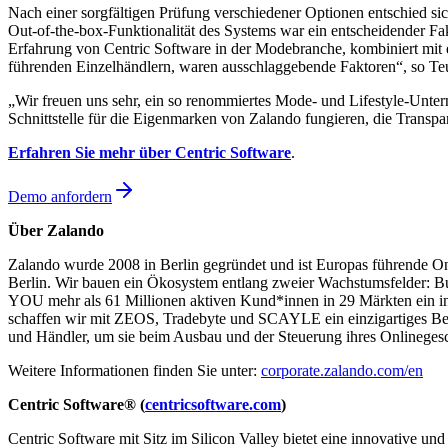
Nach einer sorgfältigen Prüfung verschiedener Optionen entschied sic
Out-of-the-box-Funktionalität des Systems war ein entscheidender Fak
Erfahrung von Centric Software in der Modebranche, kombiniert mit e
führenden Einzelhändlern, waren ausschlaggebende Faktoren“, so Teu
„Wir freuen uns sehr, ein so renommiertes Mode- und Lifestyle-Unte
Schnittstelle für die Eigenmarken von Zalando fungieren, die Transpa
Erfahren Sie mehr über
Centric Software
.
Demo anfordern
Über Zalando
Zalando wurde 2008 in Berlin gegründet und ist Europas führende O
Berlin. Wir bauen ein Ökosystem entlang zweier Wachstumsfelder:
YOU mehr als 61 Millionen aktiven Kund*innen in 29 Märkten ein in
schaffen wir mit ZEOS, Tradebyte und SCAYLE ein einzigartiges Betr
und Händler, um sie beim Ausbau und der Steuerung ihres Onlinegesch
Weitere Informationen finden Sie unter:
corporate.zalando.com/en
Centric Software® (
centricsoftware.com
)
Centric Software mit Sitz im Silicon Valley bietet eine innovative un