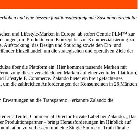
erhöhen und eine bessere funktionsübergreifende Zusammenarbeit für
nschen und Lifestyle-Marken in Europa, ab sofort Centric PLM™ zur
enslösungen, um Produkte vom Konzept bis zur Kommerzialisierung zu
nce, Aufstockung, das Design und Sourcing sowie den Ein- und
nder Einzelhandel, um die strategischen und operativen Ziele der
odukte über die Plattform ein. Hier kommen tausende Marken mit
netzung dieser verschiedenen Marken auf einer zentralen Plattform,
d Lifestyle-E-Commerce. Zalando bietet ein breit gefächtertes
en, um die zahlreichen Anforderungen der Konsumenten in 26 Märkten
n Erwartungen an die Transparenz – erkannte Zalando die
rederic Teufel, Commercial Director Private Label bei Zalando. „Das
r Produktionspartner – bringt Herausforderungen im Hinblick auf
unikation zu verbessern und eine Single Source of Truth für alle