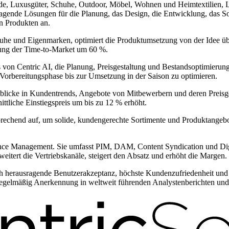
de, Luxusgüter, Schuhe, Outdoor, Möbel, Wohnen und Heimtextilien, 
ragende Lösungen für die Planung, das Design, die Entwicklung, das So
n Produkten an.
he und Eigenmarken, optimiert die Produktumsetzung von der Idee übe
rzung der Time-to-Market um 60 %.
s von Centric AI, die Planung, Preisgestaltung und Bestandsoptimierun
 Vorbereitungsphase bis zur Umsetzung in der Saison zu optimieren.
Einblicke in Kundentrends, Angebote von Mitbewerbern und deren Preisge
tliche Einstiegspreis um bis zu 12 % erhöht.
prechend auf, um solide, kundengerechte Sortimente und Produktangebot
ience Management. Sie umfasst PIM, DAM, Content Syndication und Di
weitert die Vertriebskanäle, steigert den Absatz und erhöht die Margen.
h herausragende Benutzerakzeptanz, höchste Kundenzufriedenheit und 
 regelmäßig Anerkennung in weltweit führenden Analystenberichten und