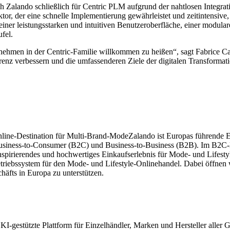
h Zalando schließlich für Centric PLM aufgrund der nahtlosen Integrati
tor, der eine schnelle Implementierung gewährleistet und zeitintensiv
iner leistungsstarken und intuitiven Benutzeroberfläche, einer modula
fel.
rnehmen in der Centric-Familie willkommen zu heißen“, sagt Fabrice C
renz verbessern und die umfassenderen Ziele der digitalen Transformati
nline-Destination für Multi-Brand-ModeZalando ist Europas führende 
 Business-to-Consumer (B2C) und Business-to-Business (B2B). Im B2
spirierendes und hochwertiges Einkaufserlebnis für Mode- und Lifest
iebssystem für den Mode- und Lifestyle-Onlinehandel. Dabei öffnen wi
äfts in Europa zu unterstützen.
d KI-gestützte Plattform für Einzelhändler, Marken und Hersteller aller