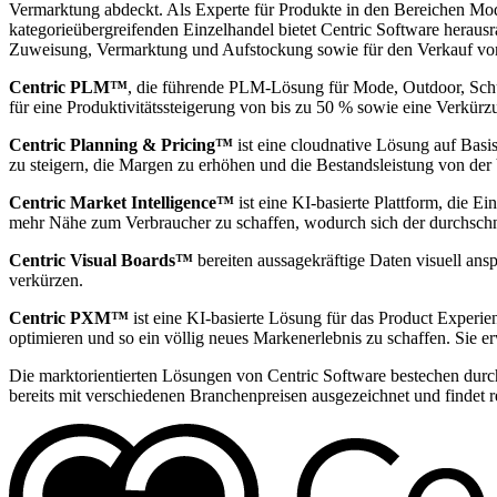
Vermarktung abdeckt. Als Experte für Produkte in den Bereichen Mo
kategorieübergreifenden Einzelhandel bietet Centric Software heraus
Zuweisung, Vermarktung und Aufstockung sowie für den Verkauf vo
Centric PLM™
, die führende PLM-Lösung für Mode, Outdoor, Schu
für eine Produktivitätssteigerung von bis zu 50 % sowie eine Verkü
Centric Planning & Pricing™
ist eine cloudnative Lösung auf Basi
zu steigern, die Margen zu erhöhen und die Bestandsleistung von der
Centric Market Intelligence™
ist eine KI-basierte Plattform, die 
mehr Nähe zum Verbraucher zu schaffen, wodurch sich der durchschnit
Centric Visual Boards™
bereiten aussagekräftige Daten visuell ans
verkürzen.
Centric PXM™
ist eine KI-basierte Lösung für das Product Exper
optimieren und so ein völlig neues Markenerlebnis zu schaffen. Sie er
Die marktorientierten Lösungen von Centric Software bestechen durc
bereits mit verschiedenen Branchenpreisen ausgezeichnet und findet