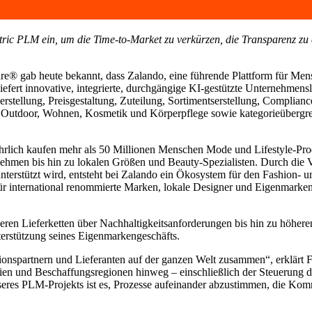
c PLM ein, um die Time-to-Market zu verkürzen, die Transparenz zu 
re
®
gab heute bekannt, dass Zalando, eine führende Plattform für Me
 liefert innovative, integrierte, durchgängige KI-gestützte Unternehm
erstellung, Preisgestaltung, Zuteilung, Sortimentserstellung, Complia
Outdoor, Wohnen, Kosmetik und Körperpflege sowie kategorieübergreife
ährlich kaufen mehr als 50 Millionen Menschen Mode und Lifestyle-Pr
men bis hin zu lokalen Größen und Beauty-Spezialisten. Durch die Ver
terstützt wird, entsteht bei Zalando ein Ökosystem für den Fashion- un
ür international renommierte Marken, lokale Designer und Eigenmark
en Lieferketten über Nachhaltigkeitsanforderungen bis hin zu höhere
erstützung seines Eigenmarkengeschäfts.
ionspartnern und Lieferanten auf der ganzen Welt zusammen“, erklärt F
n und Beschaffungsregionen hinweg – einschließlich der Steuerung de
eres PLM-Projekts ist es, Prozesse aufeinander abzustimmen, die Komm