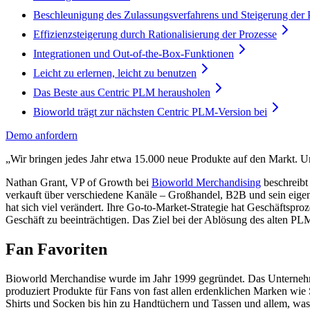
Beschleunigung des Zulassungsverfahrens und Steigerung der P
Effizienzsteigerung durch Rationalisierung der Prozesse
Integrationen und Out-of-the-Box-Funktionen
Leicht zu erlernen, leicht zu benutzen
Das Beste aus Centric PLM herausholen
Bioworld trägt zur nächsten Centric PLM-Version bei
Demo anfordern
„Wir bringen jedes Jahr etwa 15.000 neue Produkte auf den Markt. Un
Nathan Grant, VP of Growth bei
Bioworld Merchandising
beschreibt
verkauft über verschiedene Kanäle – Großhandel, B2B und sein eige
hat sich viel verändert. Ihre Go-to-Market-Strategie hat Geschäftspr
Geschäft zu beeinträchtigen. Das Ziel bei der Ablösung des alten PL
Fan Favoriten
Bioworld Merchandise wurde im Jahr 1999 gegründet. Das Unternehmen
produziert Produkte für Fans von fast allen erdenklichen Marken wi
Shirts und Socken bis hin zu Handtüchern und Tassen und allem, was