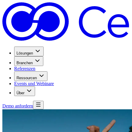
Lösungen
Branchen
Referenzen
Ressourcen
Events und Webinare
Über
Demo anfordern