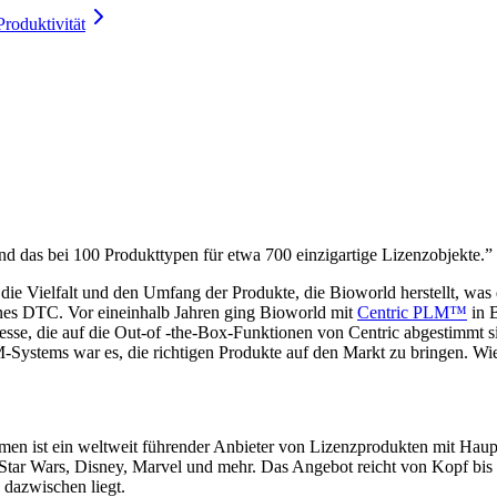
roduktivität
d das bei 100 Produkttypen für etwa 700 einzigartige Lizenzobjekte.”
 die Vielfalt und den Umfang der Produkte, die Bioworld herstellt, wa
nes DTC. Vor eineinhalb Jahren ging Bioworld mit
Centric PLM™
in B
ozesse, die auf die Out-of -the-Box-Funktionen von Centric abgestimmt s
M-Systems war es, die richtigen Produkte auf den Markt zu bringen. Wi
 ist ein weltweit führender Anbieter von Lizenzprodukten mit Haupts
e Star Wars, Disney, Marvel und mehr. Das Angebot reicht von Kopf bi
 dazwischen liegt.