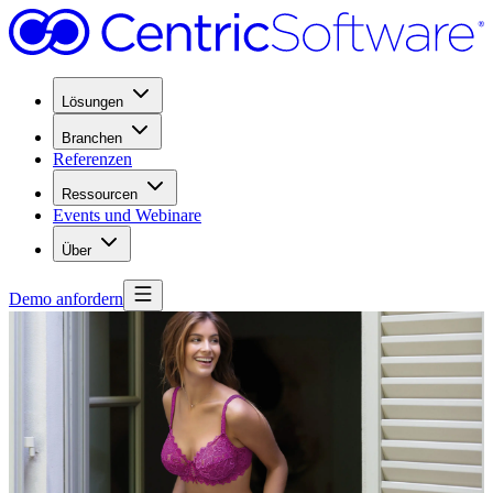
Lösungen
Branchen
Referenzen
Ressourcen
Events und Webinare
Über
Demo anfordern