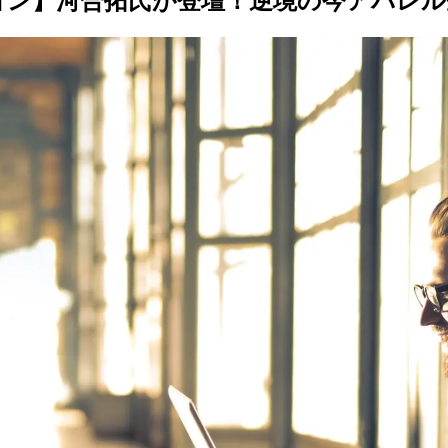
ョン】河合拓氏が
登壇！
逆境の
今アパレル