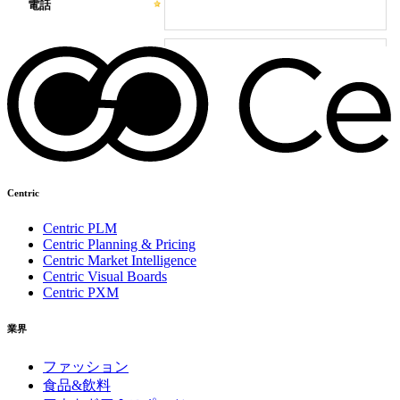
Centric
Centric PLM
Centric Planning & Pricing
Centric Market Intelligence
Centric Visual Boards
Centric PXM
業界
ファッション
食品&飲料