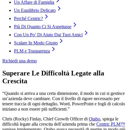
Un Affare di Famiglia
Un Equilibrio Delicato
Perché Centric?
Più Di Quanto Ci Si Aspettasse
Con Un Po’ Di Aiuto Dai Tuoi Amici
Scalare In Modo Giusto
PLM e Trasparenza
Richiedi una demo
Superare Le Difficoltà Legate alla
Crescita
“Quando si arriva a una certa dimensione, il modo in cui si gestisce
un’azienda deve cambiare. Con il livello di rigore necessario per
tenere traccia di ogni dettaglio, Word, PowerPoint e fogli di calcolo
iniziano a non essere più sufficienti.”
Chris (Rocky) Finlay, Chief Growth Officer di
Otabo
, spiega le
difficoltà legate alla crescita dell’azienda prima che
Centric PLM™
venisse implementato. Otabo aveva necessità di gestire in modo più