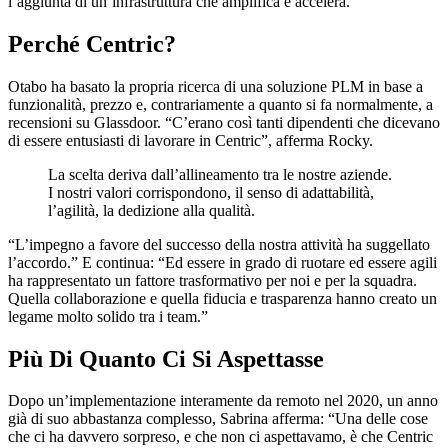
l’aggiunta di un’infrastruttura che amplifica e accelera.”
Perché Centric?
Otabo ha basato la propria ricerca di una soluzione PLM in base a
funzionalità, prezzo e, contrariamente a quanto si fa normalmente, a
recensioni su Glassdoor. “C’erano così tanti dipendenti che dicevano
di essere entusiasti di lavorare in Centric”, afferma Rocky.
La scelta deriva dall’allineamento tra le nostre aziende.
I nostri valori corrispondono, il senso di adattabilità,
l’agilità, la dedizione alla qualità.
“L’impegno a favore del successo della nostra attività ha suggellato
l’accordo.” E continua: “Ed essere in grado di ruotare ed essere agili
ha rappresentato un fattore trasformativo per noi e per la squadra.
Quella collaborazione e quella fiducia e trasparenza hanno creato un
legame molto solido tra i team.”
Più Di Quanto Ci Si Aspettasse
Dopo un’implementazione interamente da remoto nel 2020, un anno
già di suo abbastanza complesso, Sabrina afferma: “Una delle cose
che ci ha davvero sorpreso, e che non ci aspettavamo, è che Centric