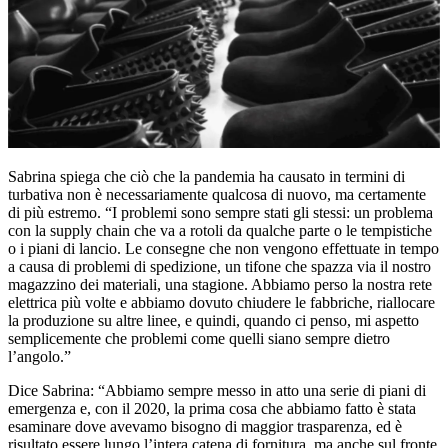
Sabrina spiega che ciò che la pandemia ha causato in termini di
turbativa non è necessariamente qualcosa di nuovo, ma certamente
di più estremo. “I problemi sono sempre stati gli stessi: un problema
con la supply chain che va a rotoli da qualche parte o le tempistiche
o i piani di lancio. Le consegne che non vengono effettuate in tempo
a causa di problemi di spedizione, un tifone che spazza via il nostro
magazzino dei materiali, una stagione. Abbiamo perso la nostra rete
elettrica più volte e abbiamo dovuto chiudere le fabbriche, riallocare
la produzione su altre linee, e quindi, quando ci penso, mi aspetto
semplicemente che problemi come quelli siano sempre dietro
l’angolo.”
Dice Sabrina: “Abbiamo sempre messo in atto una serie di piani di
emergenza e, con il 2020, la prima cosa che abbiamo fatto è stata
esaminare dove avevamo bisogno di maggior trasparenza, ed è
risultato essere lungo l’intera catena di fornitura, ma anche sul fronte