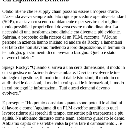
Otabo ritiene che le supply chain possano essere un’opera d’arte.
L’azienda aveva sempre adottato rigide procedure operative standard
(SOP), ma stava crescendo rapidamente e per servire nel miglior
modo possibile i propri clienti doveva essere molto dinamica. La
necessità di una trasformazione digitale era diventata più evidente.
Sabrina, a proposito della ricerca di un PLM, racconta: “Alcune
persone in azienda hanno iniziato ad andare da Rocky a lamentarsi
del fatto che non stavamo mettendo a loro disposizione, in termini di
tecnologia, gli strumenti di cui avevano bisogno. Quello è stato
davvero l’inizio.”
Spiega Rocky: “Quando si arriva a una certa dimensione, il modo in
cui si gestisce un’azienda deve cambiare. Devi far evolvere le tue
strategie di gestione, il modo in cui dai le istruzioni, il modo in cui
attribuisci le decisioni, il modo in cui sposti le informazioni, il modo
in cui proteggi le informazioni. Tutti questi elementi devono
evolvere.”
E prosegue: “Ho potuto constatare quanto sono potenti le abitudini
di lavoro e come l’aggiunta di un PLM avrebbe amplificato quel
lavoro; ridurre gli sprechi di tempo, consentire più trasparenza e più
agilità. Ne abbiamo discusso come team, abbiamo guardato le demo.
Abbiamo capito che sarebbe valsa la pena fare il cambiamento… è