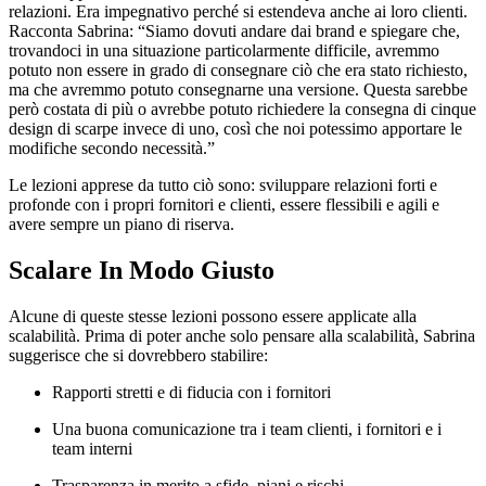
relazioni. Era impegnativo perché si estendeva anche ai loro clienti.
Racconta Sabrina: “Siamo dovuti andare dai brand e spiegare che,
trovandoci in una situazione particolarmente difficile, avremmo
potuto non essere in grado di consegnare ciò che era stato richiesto,
ma che avremmo potuto consegnarne una versione. Questa sarebbe
però costata di più o avrebbe potuto richiedere la consegna di cinque
design di scarpe invece di uno, così che noi potessimo apportare le
modifiche secondo necessità.”
Le lezioni apprese da tutto ciò sono: sviluppare relazioni forti e
profonde con i propri fornitori e clienti, essere flessibili e agili e
avere sempre un piano di riserva.
Scalare In Modo Giusto
Alcune di queste stesse lezioni possono essere applicate alla
scalabilità. Prima di poter anche solo pensare alla scalabilità, Sabrina
suggerisce che si dovrebbero stabilire:
Rapporti stretti e di fiducia con i fornitori
Una buona comunicazione tra i team clienti, i fornitori e i
team interni
Trasparenza in merito a sfide, piani e rischi