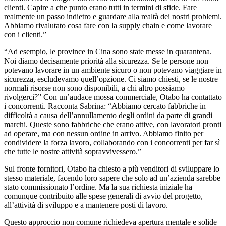
clienti. Capire a che punto erano tutti in termini di sfide. Fare
realmente un passo indietro e guardare alla realtà dei nostri problemi.
Abbiamo rivalutato cosa fare con la supply chain e come lavorare
con i clienti.”
“Ad esempio, le province in Cina sono state messe in quarantena.
Noi diamo decisamente priorità alla sicurezza. Se le persone non
potevano lavorare in un ambiente sicuro o non potevano viaggiare in
sicurezza, escludevamo quell’opzione. Ci siamo chiesti, se le nostre
normali risorse non sono disponibili, a chi altro possiamo
rivolgerci?” Con un’audace mossa commerciale, Otabo ha contattato
i concorrenti. Racconta Sabrina: “Abbiamo cercato fabbriche in
difficoltà a causa dell’annullamento degli ordini da parte di grandi
marchi. Queste sono fabbriche che erano attive, con lavoratori pronti
ad operare, ma con nessun ordine in arrivo. Abbiamo finito per
condividere la forza lavoro, collaborando con i concorrenti per far sì
che tutte le nostre attività sopravvivessero.”
Sul fronte fornitori, Otabo ha chiesto a più venditori di sviluppare lo
stesso materiale, facendo loro sapere che solo ad un’azienda sarebbe
stato commissionato l’ordine. Ma la sua richiesta iniziale ha
comunque contribuito alle spese generali di avvio del progetto,
all’attività di sviluppo e a mantenere posti di lavoro.
Questo approccio non comune richiedeva apertura mentale e solide