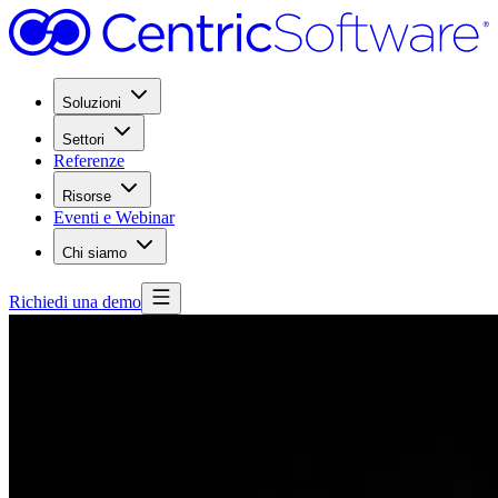
Soluzioni
Settori
Referenze
Risorse
Eventi e Webinar
Chi siamo
Richiedi una demo