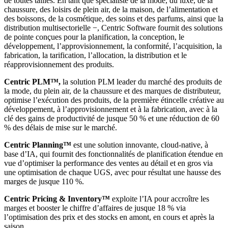
de toutes tailles. En tant que spécialiste de la mode, du luxe, de la
chaussure, des loisirs de plein air, de la maison, de l’alimentation et
des boissons, de la cosmétique, des soins et des parfums, ainsi que la
distribution multisectorielle −, Centric Software fournit des solutions
de pointe conçues pour la planification, la conception, le
développement, l’approvisionnement, la conformité, l’acquisition, la
fabrication, la tarification, l’allocation, la distribution et le
réapprovisionnement des produits.
Centric PLM™,
la solution PLM leader du marché des produits de
la mode, du plein air, de la chaussure et des marques de distributeur,
optimise l’exécution des produits, de la première étincelle créative au
développement, à l’approvisionnement et à la fabrication, avec à la
clé des gains de productivité de jusque 50 % et une réduction de 60
% des délais de mise sur le marché.
Centric Planning™
est une solution innovante, cloud-native, à
base d’IA, qui fournit des fonctionnalités de planification étendue en
vue d’optimiser la performance des ventes au détail et en gros via
une optimisation de chaque UGS, avec pour résultat une hausse des
marges de jusque 110 %.
Centric Pricing & Inventory™
exploite l’IA pour accroître les
marges et booster le chiffre d’affaires de jusque 18 % via
l’optimisation des prix et des stocks en amont, en cours et après la
saison.