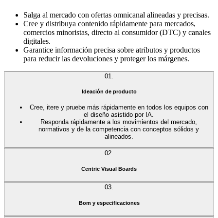
Salga al mercado con ofertas omnicanal alineadas y precisas.
Cree y distribuya contenido rápidamente para mercados,
comercios minoristas, directo al consumidor (DTC) y canales
digitales.
Garantice información precisa sobre atributos y productos
para reducir las devoluciones y proteger los márgenes.
01
.
Ideación de producto
Cree, itere y pruebe más rápidamente en todos los equipos con
el diseño asistido por IA.
Responda rápidamente a los movimientos del mercado,
normativos y de la competencia con conceptos sólidos y
alineados.
02
.
Centric Visual Boards
Visualice, alinee y racionalice diferentes carteras y
03
.
combinaciones de SKU.
Pruebe e itere rápidamente diferentes componentes, materiales
Bom y especificaciones
y diseños.