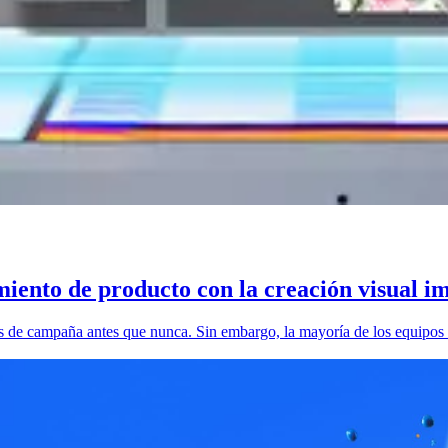
miento de producto con la creación visual i
os de campaña antes que nunca. Sin embargo, la mayoría de los equipos 