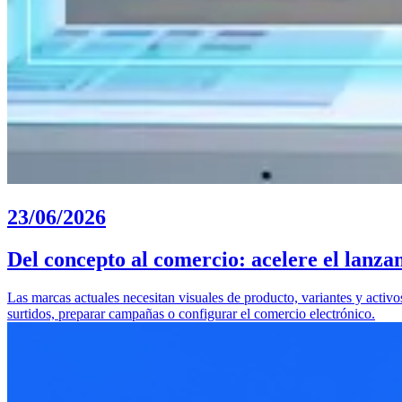
23/06/2026
Del concepto al comercio: acelere el lanza
Las marcas actuales necesitan visuales de producto, variantes y activ
surtidos, preparar campañas o configurar el comercio electrónico.