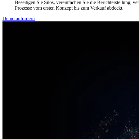
Beseitigen Sie Silos, vereinfachen Sie die Berichterstellung, ve
Prozesse vom ersten Konzept bis zum Verkauf abdeckt.
Demo anfordern