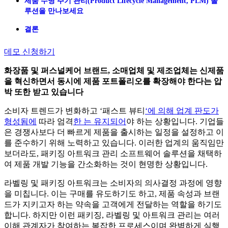
제품 수명 주기 관리(Product Lifecycle Management, PLM) 솔
루션을 만나보세요
결론
데모 신청하기
화장품
및
퍼스널케어
브랜드
,
소매업체
및
제조업체는
신제품
을
혁신하면서
동시에
제품
포트폴리오를
확장해야
한다는
압
박
또한
받고
있습니다
소비자 트렌드가 변화하고 ‘패스트 뷰티
‘에 의해 업계 판도가
형성됨에
따라 엄격
한 는 유지되어
야 하는 상황입니다. 기업들
은 경쟁사보다 더 빠르게 제품을 출시하는 일정을 설정하고 이
를 준수하기 위해 노력하고 있습니다. 이러한 업계의 움직임만
보더라도, 패키징 아트워크 관리 소프트웨어 솔루션을 채택하
여 제품 개발 기능을 간소화하는 것이 현명한 상황입니다.
라벨링 및 패키징 아트워크는 소비자의 의사결정 과정에 영향
을 미칩니다. 이는 구매를 유도하기도 하고, 제품 속성과 브랜
드가 지키고자 하는 약속을 고객에게 전달하는 역할을 하기도
합니다. 하지만 이런 패키징, 라벨링 및 아트워크 관리는 여러
이해 관계자가 참여하는 복잡한 프로세스이며 완벽하게 실행