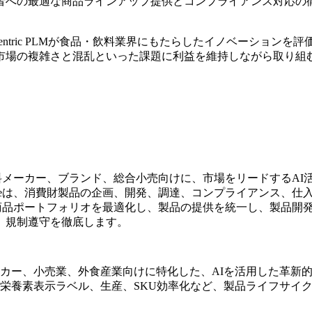
者への最適な商品ラインアップ提供とコンプライアンス対応の
od 4 Futureから、Centric PLMが食品・飲料業界にもたらし
市場の複雑さと混乱といった課題に利益を維持しながら取り組
は、食品・飲料メーカー、ブランド、総合小売向けに、市場をリードす
oftwareは、消費財製品の企画、開発、調達、コンプライアン
ーションは、商品ポートフォリオを最適化し、製品の提供を統一し、
、規制遵守を徹底します。
カー、小売業、外食産業向けに特化した、AIを活用した革新
栄養素表示ラベル、生産、SKU効率化など、製品ライフサイ