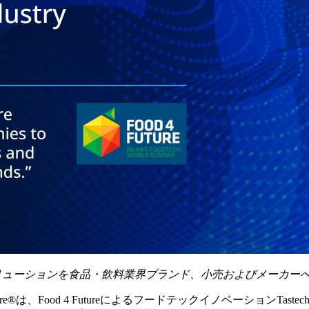
リューションを食品
・
飲料業界ブランド、小売およびメーカー
re
®
は、Food 4 FutureによるフードテックイノベーションTaste