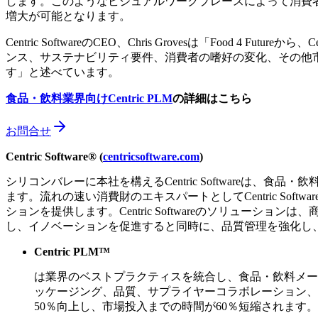
します。このようなビジュアルワークプレースによって消費
増大が可能となります。
Centric SoftwareのCEO、Chris Grovesは「Fo
ンス、サステナビリティ要件、消費者の嗜好の変化、その他
す」と述べています。
食品
・
飲料業界向け
Centric PLM
の詳細はこちら
お問合せ
Centric Software® (
centricsoftware.com
)
シリコンバレーに本社を構えるCentric Software
ます。流れの速い消費財のエキスパートとしてCentric S
ションを提供します。Centric Softwareのソリュ
し、イノベーションを促進すると同時に、品質管理を強化し
Centric PLM™
は業界のベストプラクティスを統合し、食品・飲料メー
ッケージング、品質、サプライヤーコラボレーション、
50％向上し、市場投入までの時間が60％短縮されます。