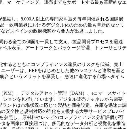
理、マーケティング、販売までをサポートする最も革新的なエ
ンが集結し、8,000人以上の専門家を迎え毎年開催される国際展
食品・飲料業界におけるデジタル化のための最も革新的なソリ
変革省などスペインの政府機関から要人が出席しました。
程に関わる全ての側面を一貫して支え、製品開発プロセスを最適
ラベル表示、アートワークとパッケージ管理、トレーサビリテ
高度化するとともにコンプライアンス違反のリスクを低減、売上
ユーザーは、ERPをはじめとした他のシステムと連動を基と
シームレスな統合というメリットを享受し、急速に進化する市場へタイム
）は商品情報管理（PIM）、デジタルアセット管理（DAM）、eコマースサイト
ューションを包括しています。デジタル販売チャネルから需要
ブランドは市場状況に応じて製品と価格設定、在庫を迅速に調
は、食品の安全性と規制対応の強化を支援する大手サービスプロバイ
ブラリを参照し、原材料やレシピのコンプライアンス分析評価が可
た製品データを画像に直接紐づけ、多元的なデータ分析と視覚化を推進