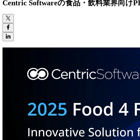
Centric Softwareの
食品・
飲料業界向けP