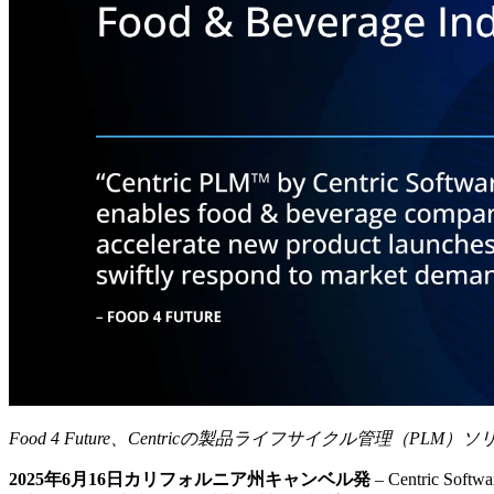
Food 4 Future
、
Centric
の製品ライフサイクル管理（
PLM
）ソ
2025
年
6
月
16
日カリフォルニア州キャンベル発
– Centric Softwa