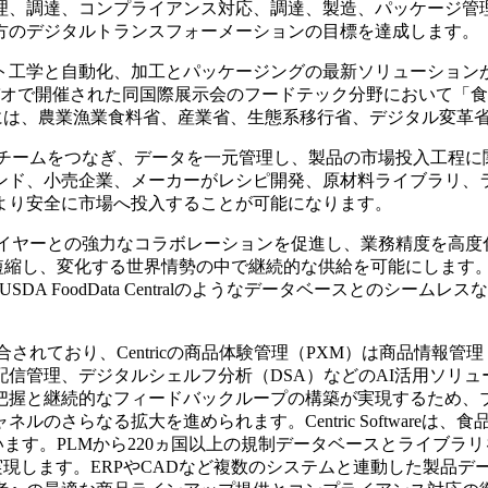
理、調達、コンプライアンス対応、調達、製造、パッケージ管
方のデジタルトランスフォーメーションの目標を達成します。
全性、ロボット工学と自動化、加工とパッケージングの最新ソリューショ
バオで開催された同国際展示会のフードテック分野において「
した。授賞式には、農業漁業食料省、産業省、生態系移行省、デジタル
LM™はチームをつなぎ、データを一元管理し、製品の市場投入工
ンド、小売企業、メーカーがレシピ開発、原材料ライブラリ、
より安全に市場へ投入することが可能になります。
、サプライヤーとの強力なコラボレーションを促進し、業務精度を
短縮し、変化する世界情勢の中で継続的な供給を可能にします。
USDA FoodData Centralのようなデータベースとの
sual Boards™と統合されており、Centricの商品体験管理（PXM
信管理、デジタルシェルフ分析（DSA）などのAI活用ソリ
把握と継続的なフィードバックループの構築が実現するため、
のさらなる拡大を進められます。Centric Software
結しています。PLMから220ヵ国以上の規制データベースとライ
計画の視覚化を実現します。ERPやCADなど複数のシステムと連動し