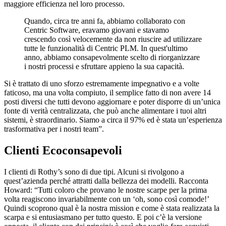
maggiore efficienza nel loro processo.
Quando, circa tre anni fa, abbiamo collaborato con
Centric Software, eravamo giovani e stavamo
crescendo così velocemente da non riuscire ad utilizzare
tutte le funzionalità di Centric PLM. In quest'ultimo
anno, abbiamo consapevolmente scelto di riorganizzare
i nostri processi e sfruttare appieno la sua capacità.
Si è trattato di uno sforzo estremamente impegnativo e a volte
faticoso, ma una volta compiuto, il semplice fatto di non avere 14
posti diversi che tutti devono aggiornare e poter disporre di un’unica
fonte di verità centralizzata, che può anche alimentare i tuoi altri
sistemi, è straordinario. Siamo a circa il 97% ed è stata un’esperienza
trasformativa per i nostri team”.
Clienti Ecoconsapevoli
I clienti di Rothy’s sono di due tipi. Alcuni si rivolgono a
quest’azienda perché attratti dalla bellezza dei modelli. Racconta
Howard: “Tutti coloro che provano le nostre scarpe per la prima
volta reagiscono invariabilmente con un ‘oh, sono così comode!’
Quindi scoprono qual è la nostra mission e come è stata realizzata la
scarpa e si entusiasmano per tutto questo. E poi c’è la versione