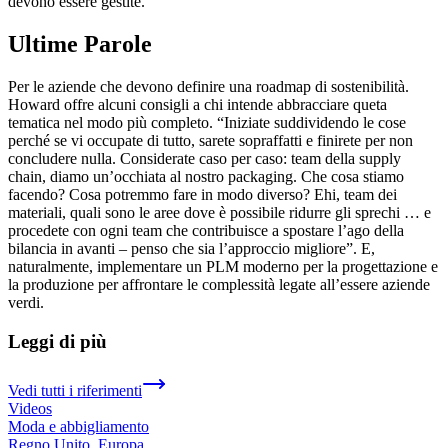
devono essere gestite.
Ultime Parole
Per le aziende che devono definire una roadmap di sostenibilità.
Howard offre alcuni consigli a chi intende abbracciare queta
tematica nel modo più completo. “Iniziate suddividendo le cose
perché se vi occupate di tutto, sarete sopraffatti e finirete per non
concludere nulla. Considerate caso per caso: team della supply
chain, diamo un’occhiata al nostro packaging. Che cosa stiamo
facendo? Cosa potremmo fare in modo diverso? Ehi, team dei
materiali, quali sono le aree dove è possibile ridurre gli sprechi … e
procedete con ogni team che contribuisce a spostare l’ago della
bilancia in avanti – penso che sia l’approccio migliore”. E,
naturalmente, implementare un PLM moderno per la progettazione e
la produzione per affrontare le complessità legate all’essere aziende
verdi.
Leggi di più
Vedi tutti i riferimenti
Videos
Moda e abbigliamento
Regno Unito, Europa