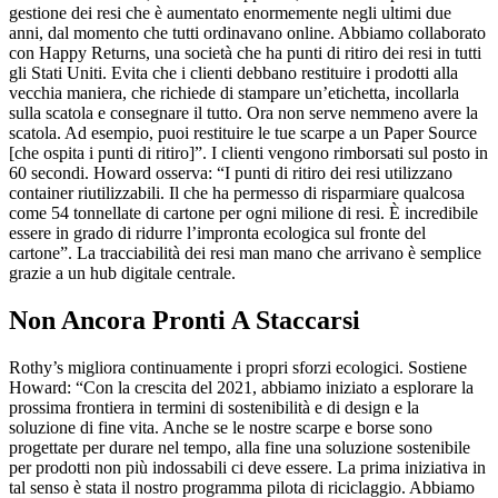
gestione dei resi che è aumentato enormemente negli ultimi due
anni, dal momento che tutti ordinavano online. Abbiamo collaborato
con Happy Returns, una società che ha punti di ritiro dei resi in tutti
gli Stati Uniti. Evita che i clienti debbano restituire i prodotti alla
vecchia maniera, che richiede di stampare un’etichetta, incollarla
sulla scatola e consegnare il tutto. Ora non serve nemmeno avere la
scatola. Ad esempio, puoi restituire le tue scarpe a un Paper Source
[che ospita i punti di ritiro]”. I clienti vengono rimborsati sul posto in
60 secondi. Howard osserva: “I punti di ritiro dei resi utilizzano
container riutilizzabili. Il che ha permesso di risparmiare qualcosa
come 54 tonnellate di cartone per ogni milione di resi. È incredibile
essere in grado di ridurre l’impronta ecologica sul fronte del
cartone”. La tracciabilità dei resi man mano che arrivano è semplice
grazie a un hub digitale centrale.
Non Ancora Pronti A Staccarsi
Rothy’s migliora continuamente i propri sforzi ecologici. Sostiene
Howard: “Con la crescita del 2021, abbiamo iniziato a esplorare la
prossima frontiera in termini di sostenibilità e di design e la
soluzione di fine vita. Anche se le nostre scarpe e borse sono
progettate per durare nel tempo, alla fine una soluzione sostenibile
per prodotti non più indossabili ci deve essere. La prima iniziativa in
tal senso è stata il nostro programma pilota di riciclaggio. Abbiamo