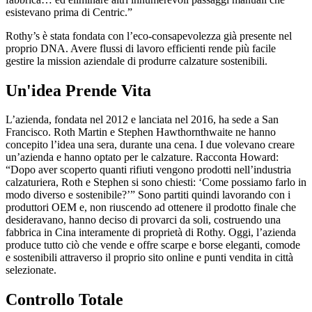
esistevano prima di Centric.”
Rothy’s è stata fondata con l’eco-consapevolezza già presente nel
proprio DNA. Avere flussi di lavoro efficienti rende più facile
gestire la mission aziendale di produrre calzature sostenibili.
Un'idea Prende Vita
L’azienda, fondata nel 2012 e lanciata nel 2016, ha sede a San
Francisco. Roth Martin e Stephen Hawthornthwaite ne hanno
concepito l’idea una sera, durante una cena. I due volevano creare
un’azienda e hanno optato per le calzature. Racconta Howard:
“Dopo aver scoperto quanti rifiuti vengono prodotti nell’industria
calzaturiera, Roth e Stephen si sono chiesti: ‘Come possiamo farlo in
modo diverso e sostenibile?’” Sono partiti quindi lavorando con i
produttori OEM e, non riuscendo ad ottenere il prodotto finale che
desideravano, hanno deciso di provarci da soli, costruendo una
fabbrica in Cina interamente di proprietà di Rothy. Oggi, l’azienda
produce tutto ciò che vende e offre scarpe e borse eleganti, comode
e sostenibili attraverso il proprio sito online e punti vendita in città
selezionate.
Controllo Totale