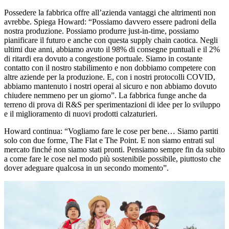
Possedere la fabbrica offre all’azienda vantaggi che altrimenti non
avrebbe. Spiega Howard: “Possiamo davvero essere padroni della
nostra produzione. Possiamo produrre just-in-time, possiamo
pianificare il futuro e anche con questa supply chain caotica. Negli
ultimi due anni, abbiamo avuto il 98% di consegne puntuali e il 2%
di ritardi era dovuto a congestione portuale. Siamo in costante
contatto con il nostro stabilimento e non dobbiamo competere con
altre aziende per la produzione. E, con i nostri protocolli COVID,
abbiamo mantenuto i nostri operai al sicuro e non abbiamo dovuto
chiudere nemmeno per un giorno”. La fabbrica funge anche da
terreno di prova di R&S per sperimentazioni di idee per lo sviluppo
e il miglioramento di nuovi prodotti calzaturieri.
Howard continua: “Vogliamo fare le cose per bene… Siamo partiti
solo con due forme, The Flat e The Point. E non siamo entrati sul
mercato finché non siamo stati pronti. Pensiamo sempre fin da subito
a come fare le cose nel modo più sostenibile possibile, piuttosto che
dover adeguare qualcosa in un secondo momento”.