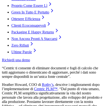
Proprio Come Essere Lì
Green In Tutto E Pertutto
Ottenere Efficienza
Clienti Ecoconsapevoli
Packaging E Happy Returns
Non Ancora Pronti A Staccarsi
Zero Rifiuti
Ultime Parole
Richiedi una demo
“Centric ti consente di eliminare documenti e fogli di calcolo che
tutti aggiornano o dimenticano di aggiornare, perché i dati sono
sempre disponibili in un’unica fonte centrale”.
Heather Howard, COO di
Rothy’s
, descrive i miglioramenti dopo
l’implementazione di
Centric PLM™
. “Dal punto di vista umano,
Centric PLM semplifica significativamente la vita del nostro
personale che lavora alla progettazione, allo sviluppo del prodotto e
alla produzione. Possiamo lavorare direttamente con la nostra
fabbrica… ed eliminare altri innumerevoli passaggi manuali che