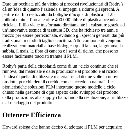
Dare un’occhiata più da vicino ai processi rivoluzionari di Rothy’s
dà un’idea di quanto l’azienda si impegni a ridurre gli sprechi. A
partire dal filo realizzato da bottiglie d’acqua di plastica – 125
milioni e più – fino alle oltre 400.000 libbre di plastica oceanica
riciclata. Il filo viene trasformato direttamente in calzature grazie ad
un’innovativa tecnica di tessitura 3D, che ha richiesto tre anni e
mezzo per essere perfezionata, evitando gli sprechi generati dai più
tradizionali metodi di taglio e cucitura. Altri componenti vengono
realizzati con materiali a base biologica quali la lana, la gomma, la
sabbia, il mais, la fibra di canapa e i semi di ricino, che possono
essere facilmente tracciati tramite il PLM.
Rothy’s parla della circolarità come di un “ciclo continuo che si
rinnova, dal materiale e dalla produzione al prodotto e al riciclo.
L’idea è quella di utilizzare materiali riciclati due volte in nuovi
prodotti, per chiudere il cerchio come succede in natura”. Le
pionieristiche soluzioni PLM integrano questo modello a ciclo
chiuso nella gestione di ogni aspetto dello sviluppo del prodotto,
dalla produzione, alla supply chain, fino alla restituzione, al riutilizzo
e al riciclaggio del prodotto.
Ottenere Efficienza
Howard spiega che hanno deciso di adottare il PLM per acquisire