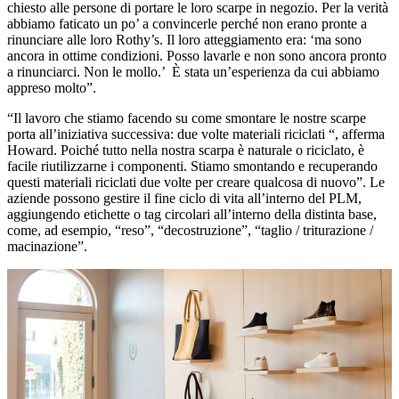
chiesto alle persone di portare le loro scarpe in negozio. Per la verità
abbiamo faticato un po’ a convincerle perché non erano pronte a
rinunciare alle loro Rothy’s. Il loro atteggiamento era: ‘ma sono
ancora in ottime condizioni. Posso lavarle e non sono ancora pronto
a rinunciarci. Non le mollo.’ È stata un’esperienza da cui abbiamo
appreso molto”.
“Il lavoro che stiamo facendo su come smontare le nostre scarpe
porta all’iniziativa successiva: due volte materiali riciclati “, afferma
Howard. Poiché tutto nella nostra scarpa è naturale o riciclato, è
facile riutilizzarne i componenti. Stiamo smontando e recuperando
questi materiali riciclati due volte per creare qualcosa di nuovo”. Le
aziende possono gestire il fine ciclo di vita all’interno del PLM,
aggiungendo etichette o tag circolari all’interno della distinta base,
come, ad esempio, “reso”, “decostruzione”, “taglio / triturazione /
macinazione”.