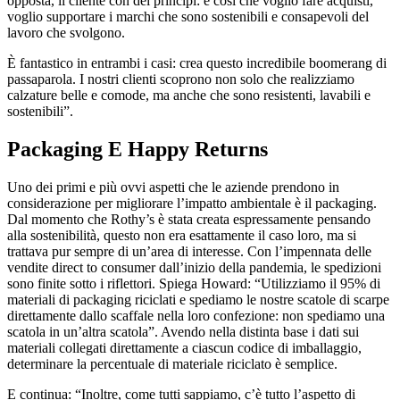
opposta, il cliente con dei principi: è così che voglio fare acquisti,
voglio supportare i marchi che sono sostenibili e consapevoli del
lavoro che svolgono.
È fantastico in entrambi i casi: crea questo incredibile boomerang di
passaparola. I nostri clienti scoprono non solo che realizziamo
calzature belle e comode, ma anche che sono resistenti, lavabili e
sostenibili”.
Packaging E Happy Returns
Uno dei primi e più ovvi aspetti che le aziende prendono in
considerazione per migliorare l’impatto ambientale è il packaging.
Dal momento che Rothy’s è stata creata espressamente pensando
alla sostenibilità, questo non era esattamente il caso loro, ma si
trattava pur sempre di un’area di interesse. Con l’impennata delle
vendite direct to consumer dall’inizio della pandemia, le spedizioni
sono finite sotto i riflettori. Spiega Howard: “Utilizziamo il 95% di
materiali di packaging riciclati e spediamo le nostre scatole di scarpe
direttamente dallo scaffale nella loro confezione: non spediamo una
scatola in un’altra scatola”. Avendo nella distinta base i dati sui
materiali collegati direttamente a ciascun codice di imballaggio,
determinare la percentuale di materiale riciclato è semplice.
E continua: “Inoltre, come tutti sappiamo, c’è tutto l’aspetto di