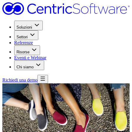
Soluzioni
Settori
Referenze
Risorse
Eventi e Webinar
Chi siamo
Richiedi una demo