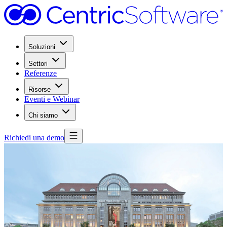
Soluzioni
Settori
Referenze
Risorse
Eventi e Webinar
Chi siamo
Richiedi una demo