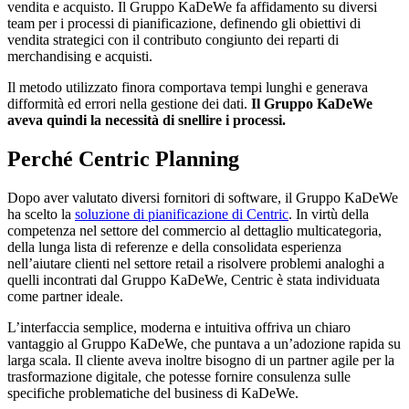
vendita e acquisto. Il Gruppo KaDeWe fa affidamento su diversi
team per i processi di pianificazione, definendo gli obiettivi di
vendita strategici con il contributo congiunto dei reparti di
merchandising e acquisti.
Il metodo utilizzato finora comportava tempi lunghi e generava
difformità ed errori nella gestione dei dati.
Il Gruppo KaDeWe
aveva quindi la necessità di snellire i processi.
Perché Centric Planning
Dopo aver valutato diversi fornitori di software, il Gruppo KaDeWe
ha scelto la
soluzione di pianificazione di Centric
. In virtù della
competenza nel settore del commercio al dettaglio multicategoria,
della lunga lista di referenze e della consolidata esperienza
nell’aiutare clienti nel settore retail a risolvere problemi analoghi a
quelli incontrati dal Gruppo KaDeWe, Centric è stata individuata
come partner ideale.
L’interfaccia semplice, moderna e intuitiva offriva un chiaro
vantaggio al Gruppo KaDeWe, che puntava a un’adozione rapida su
larga scala. Il cliente aveva inoltre bisogno di un partner agile per la
trasformazione digitale, che potesse fornire consulenza sulle
specifiche problematiche del business di KaDeWe.