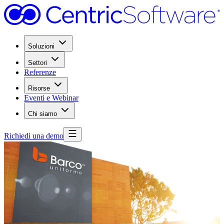
Soluzioni
Settori
Referenze
Risorse
Eventi e Webinar
Chi siamo
Richiedi una demo