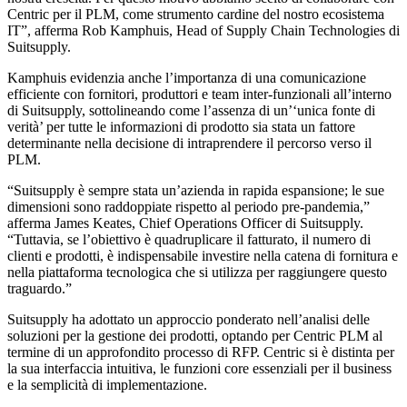
Centric per il PLM, come strumento cardine del nostro ecosistema
IT”, afferma Rob Kamphuis, Head of Supply Chain Technologies di
Suitsupply.
Kamphuis evidenzia anche l’importanza di una comunicazione
efficiente con fornitori, produttori e team inter-funzionali all’interno
di Suitsupply, sottolineando come l’assenza di un’‘unica fonte di
verità’ per tutte le informazioni di prodotto sia stata un fattore
determinante nella decisione di intraprendere il percorso verso il
PLM.
“Suitsupply è sempre stata un’azienda in rapida espansione; le sue
dimensioni sono raddoppiate rispetto al periodo pre-pandemia,”
afferma James Keates, Chief Operations Officer di Suitsupply.
“Tuttavia, se l’obiettivo è quadruplicare il fatturato, il numero di
clienti e prodotti, è indispensabile investire nella catena di fornitura e
nella piattaforma tecnologica che si utilizza per raggiungere questo
traguardo.”
Suitsupply ha adottato un approccio ponderato nell’analisi delle
soluzioni per la gestione dei prodotti, optando per Centric PLM al
termine di un approfondito processo di RFP. Centric si è distinta per
la sua interfaccia intuitiva, le funzioni core essenziali per il business
e la semplicità di implementazione.