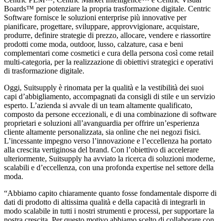
Boards™ per potenziare la propria trasformazione digitale. Centric
Software fornisce le soluzioni enterprise più innovative per
pianificare, progettare, sviluppare, approvvigionare, acquistare,
produrre, definire strategie di prezzo, allocare, vendere e riassortire
prodotti come moda, outdoor, lusso, calzature, casa e beni
complementari come cosmetici e cura della persona così come retail
multi-categoria, per la realizzazione di obiettivi strategici e operativi
di trasformazione digitale.
Oggi, Suitsupply è rinomata per la qualità e la vestibilità dei suoi
capi d’abbigliamento, accompagnati da consigli di stile e un servizio
esperto. L’azienda si avvale di un team altamente qualificato,
composto da persone eccezionali, e di una combinazione di software
proprietari e soluzioni all’avanguardia per offrire un’esperienza
cliente altamente personalizzata, sia online che nei negozi fisici.
L’incessante impegno verso l’innovazione e l’eccellenza ha portato
alla crescita vertiginosa del brand. Con l’obiettivo di accelerare
ulteriormente, Suitsupply ha avviato la ricerca di soluzioni moderne,
scalabili e d’eccellenza, con una profonda expertise nel settore della
moda.
“Abbiamo capito chiaramente quanto fosse fondamentale disporre di
dati di prodotto di altissima qualità e della capacità di integrarli in
modo scalabile in tutti i nostri strumenti e processi, per supportare la
nostra crescita. Per questo motivo abbiamo scelto di collaborare con