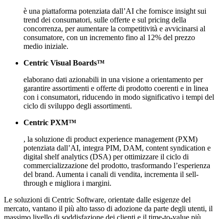
è una piattaforma potenziata dall’AI che fornisce insight sui
trend dei consumatori, sulle offerte e sul pricing della
concorrenza, per aumentare la competitività e avvicinarsi al
consumatore, con un incremento fino al 12% del prezzo
medio iniziale.
Centric Visual Boards™
elaborano dati azionabili in una visione a orientamento per
garantire assortimenti e offerte di prodotto coerenti e in linea
con i consumatori, riducendo in modo significativo i tempi del
ciclo di sviluppo degli assortimenti.
Centric PXM™
, la soluzione di product experience management (PXM)
potenziata dall’AI, integra PIM, DAM, content syndication e
digital shelf analytics (DSA) per ottimizzare il ciclo di
commercializzazione del prodotto, trasformando l’esperienza
del brand. Aumenta i canali di vendita, incrementa il sell-
through e migliora i margini.
Le soluzioni di Centric Software, orientate dalle esigenze del
mercato, vantano il più alto tasso di adozione da parte degli utenti, il
massimo livello di soddisfazione dei clienti e il time-to-value più