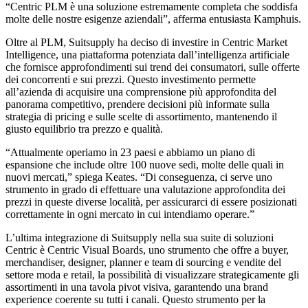
“Centric PLM è una soluzione estremamente completa che soddisfa
molte delle nostre esigenze aziendali”, afferma entusiasta Kamphuis.
Oltre al PLM, Suitsupply ha deciso di investire in Centric Market
Intelligence, una piattaforma potenziata dall’intelligenza artificiale
che fornisce approfondimenti sui trend dei consumatori, sulle offerte
dei concorrenti e sui prezzi. Questo investimento permette
all’azienda di acquisire una comprensione più approfondita del
panorama competitivo, prendere decisioni più informate sulla
strategia di pricing e sulle scelte di assortimento, mantenendo il
giusto equilibrio tra prezzo e qualità.
“Attualmente operiamo in 23 paesi e abbiamo un piano di
espansione che include oltre 100 nuove sedi, molte delle quali in
nuovi mercati,” spiega Keates. “Di conseguenza, ci serve uno
strumento in grado di effettuare una valutazione approfondita dei
prezzi in queste diverse località, per assicurarci di essere posizionati
correttamente in ogni mercato in cui intendiamo operare.”
L’ultima integrazione di Suitsupply nella sua suite di soluzioni
Centric è Centric Visual Boards, uno strumento che offre a buyer,
merchandiser, designer, planner e team di sourcing e vendite del
settore moda e retail, la possibilità di visualizzare strategicamente gli
assortimenti in una tavola pivot visiva, garantendo una brand
experience coerente su tutti i canali. Questo strumento per la