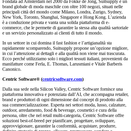
Fondata ad Amsterdam nel 2000 da Fokke de Jong, Suitsupply è un
brand globale di moda maschile con oltre 100 negozi, situati nelle
principali città del mondo come Milano, Londra, Zurigo, Sydney,
New York, Toronto, Shanghai, Singapore e Hong Kong. L’azienda
è a conduzione privata e vanta una solida piattaforma di e-
commerce, che le permette di garantire la stessa alta qualità sartoriale
e un servizio personalizzato ai clienti di tutto il mondo.
In un settore in cui domina il fast fashion e l’artigianalità sta
rapidamente scomparendo, Suitsupply propone un’opzione migliore,
in cui l’attenzione ai dettagli e alla qualità non viene mai trascurata.
Ecco perché utilizziamo solo i migliori tessuti italiani, provenienti da
manifatture come Ferla, E. Thomas, Larusmiani e Vitale Barberis
Canonico.
Centric Software® (
centricsoftware.com
)
Dalla sua sede nella Silicon Valley, Centric Software fornisce una
piattaforma innovativa e potenziata dall’AI, che accompagna retailer,
brand e produttori di ogni dimensione dal concept di prodotto alla
sua commercializzazione. Esperta nei settori moda, lusso, calzature,
outdoor, arredamento, food & beverage, cosmetici e cura della
persona, oltre che nel retail multi-categoria, Centric Software offre
soluzioni best-of-breed per pianificare, progettare, sviluppare,
approvvigionare, garantire la conformità, acquistare, produrre,