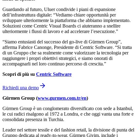
Guardando al futuro, Uluer condivide i piani di espansione
dell’infrastruttura digitale: “Vediamo chiare opportunità per
sviluppare ulteriormente la piattaforma che abbiamo implementato.
Soluzioni come Centric Visual Boards ci aiuteranno a snellire
ulteriormente i flussi di lavoro e ad accelerare l’esecuzione.”
“Siamo entusiasti del successo del go-live di Gürmen Group”,
afferma Fabrice Canonge, Presidente di Centric Software. “Si tratta
di un Gruppo che sa realmente come valorizzare la tecnologia per
raggiungere i propri obiettivi strategici, e siamo onorati di
accompagnarli nel loro continuo percorso di crescita.”
Scopri di più su
Centric Software
Richiedi una demo
Gürmen Group (
www.gurmen.com.tr/en
)
Gürmen Group è un conglomerato diversificato con sede a Istanbul,
le cui radici risalgono al 1972 a Londra, e che oggi vanta una forte e
consolidata presenza in Turchia.
Leader nel settore tessile e del fashion retail, la divisione di punta del
Gruppo dedicata al ready-to-wear, Gürmen Giyim, include i