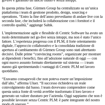
go-live e garantito un lancio fluido e senza intoppi.”
In questa prima fase, Gürmen Group ha centralizzato su un’unica
piattaforma i team di gestione prodotto, design, sourcing e
operations. “Entro la fine dell’anno prevediamo di andare live con la
seconda fase, che includerà la collaborazione con i fornitori e il
controllo qualità,” aggiunge Saltık.
L’implementazione agile e flessibile di Centric Software ha avuto un
ruolo determinante nel go-live senza intoppi, ma non è stato l’unico
fattore. L’esperienza pregressa con il PLM, il forte orientamento
digitale, l’approccio collaborativo e la consolidata tradizione di
apertura al cambiamento di Gürmen Group sono stati altrettanto
decisivi. Dalle prime “convincing rooms”, organizzate per mostrare
ai dipendenti i benefici, fino all’adozione naturale di oggi — con
ogni nuovo assunto formato direttamente sul sistema — i team
stanno già sperimentando i vantaggi di Centric PLM nel lavoro
quotidiano.
“Eravamo consapevoli che non poteva essere un’imposizione
dall’alto,” afferma Uluer. “Il successo richiedeva un reale
coinvolgimento dal basso. I team dovevano comprendere come
questa unica fonte di verità avrebbe trasformato il loro lavoro e
generato un valore duraturo per l’azienda. Oggi sappiamo che non è
possibile lavorare senza Centric PLM: è parte integrante del nostro
modo di operare.”