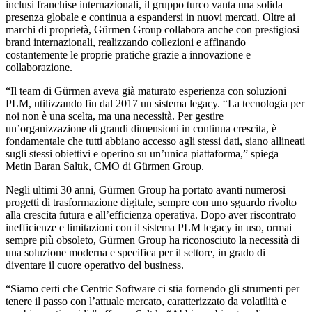
inclusi franchise internazionali, il gruppo turco vanta una solida
presenza globale e continua a espandersi in nuovi mercati. Oltre ai
marchi di proprietà, Gürmen Group collabora anche con prestigiosi
brand internazionali, realizzando collezioni e affinando
costantemente le proprie pratiche grazie a innovazione e
collaborazione.
“Il team di Gürmen aveva già maturato esperienza con soluzioni
PLM, utilizzando fin dal 2017 un sistema legacy. “La tecnologia per
noi non è una scelta, ma una necessità. Per gestire
un’organizzazione di grandi dimensioni in continua crescita, è
fondamentale che tutti abbiano accesso agli stessi dati, siano allineati
sugli stessi obiettivi e operino su un’unica piattaforma,” spiega
Metin Baran Saltık, CMO di Gürmen Group.
Negli ultimi 30 anni, Gürmen Group ha portato avanti numerosi
progetti di trasformazione digitale, sempre con uno sguardo rivolto
alla crescita futura e all’efficienza operativa. Dopo aver riscontrato
inefficienze e limitazioni con il sistema PLM legacy in uso, ormai
sempre più obsoleto, Gürmen Group ha riconosciuto la necessità di
una soluzione moderna e specifica per il settore, in grado di
diventare il cuore operativo del business.
“Siamo certi che Centric Software ci stia fornendo gli strumenti per
tenere il passo con l’attuale mercato, caratterizzato da volatilità e