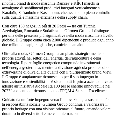
rinomati brand di moda maschile Ramsey e KİP. I marchi si
avvalgono di stabilimenti produttivi integrati verticalmente a
Karabük, Safranbolu e Kastamonu, che assicurano pieno controllo
sulla qualità e massima efficienza della supply chain.
Con oltre 130 negozi in più di 20 Paesi — tra cui Turchia,
Azerbaigian, Romania e Sudafrica — Gürmen Group si distingue
per una delle presenze più significative nella moda maschile a livello
globale. Il Gruppo conta circa 2.000 dipendenti e produce ogni anno
due milioni di capi, tra giacche, camicie e pantaloni.
Oltre alla moda, Gürmen Group ha ampliato strategicamente le
proprie attività nei settori dell’energia, dell’agricoltura e della
tecnologia. Il portafoglio energetico comprende investimenti
nell’energia geotermica, mentre la divisione agricola produce olio
extravergine di oliva di alta qualità con il pluripremiato brand Vievi.
Il Gruppo è ampiamente riconosciuto per il suo impegno in
innovazione e sostenibilità — è stata infatti la prima azienda turca ad
aderire all’iniziativa globale RE100 per le energie rinnovabili e nel
2023 ha ottenuto il riconoscimento EFQM 4 Stars in Excellence.
Guidato da un forte impegno verso l’innovazione, la sostenibilità e
la responsabilità sociale, Gürmen Group continua a valorizzare il
proprio heritage con una visione orientata al futuro, creando valore
duraturo in diversi settori e mercati internazionali.