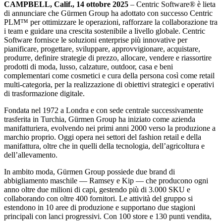
CAMPBELL, Calif., 14 ottobre 2025
– Centric Software
®
è lieta
di annunciare che Gürmen Group ha adottato con successo Centric
PLM™ per ottimizzare le operazioni, rafforzare la collaborazione tra
i team e guidare una crescita sostenibile a livello globale. Centric
Software fornisce le soluzioni enterprise più innovative per
pianificare, progettare, sviluppare, approvvigionare, acquistare,
produrre, definire strategie di prezzo, allocare, vendere e riassortire
prodotti di moda, lusso, calzature, outdoor, casa e beni
complementari come cosmetici e cura della persona così come retail
multi-categoria, per la realizzazione di obiettivi strategici e operativi
di trasformazione digitale.
Fondata nel 1972 a Londra e con sede centrale successivamente
trasferita in Turchia, Gürmen Group ha iniziato come azienda
manifatturiera, evolvendo nei primi anni 2000 verso la produzione a
marchio proprio. Oggi opera nei settori del fashion retail e della
manifattura, oltre che in quelli della tecnologia, dell’agricoltura e
dell’allevamento.
In ambito moda, Gürmen Group possiede due brand di
abbigliamento maschile — Ramsey e Kip — che producono ogni
anno oltre due milioni di capi, gestendo più di 3.000 SKU e
collaborando con oltre 400 fornitori. Le attività del gruppo si
estendono in 10 aree di produzione e supportano due stagioni
principali con lanci progressivi. Con 100 store e 130 punti vendita,