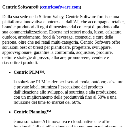
Centric Software® (
centricsoftware.com
)
Dalla sua sede nella Silicon Valley, Centric Software fornisce una
piattaforma innovativa e potenziata dall’AI, che accompagna retailer,
brand e produttori di ogni dimensione dal concept di prodotto alla
sua commercializzazione. Esperta nei settori moda, lusso, calzature,
outdoor, arredamento, food & beverage, cosmetici e cura della
persona, oltre che nel retail multi-categoria, Centric Software offre
soluzioni best-of-breed per pianificare, progettare, sviluppare,
approvvigionare, garantire la conformità, acquistare, produrre,
definire strategie di prezzo, allocare, promuovere, vendere e
riassortire i prodotti.
Centric PLM™,
la soluzione PLM leader per i settori moda, outdoor, calzature
e private label, ottimizza l’esecuzione del prodotto
dall’ideazione allo sviluppo, al sourcing e alla produzione,
con un miglioramento della produttività fino al 50% e una
riduzione del time-to-market del 60%.
Centric Planning™
è una soluzione AI innovativa e cloud-native che offre
funzionalità di pianificazione end-to-end per massimizzare le