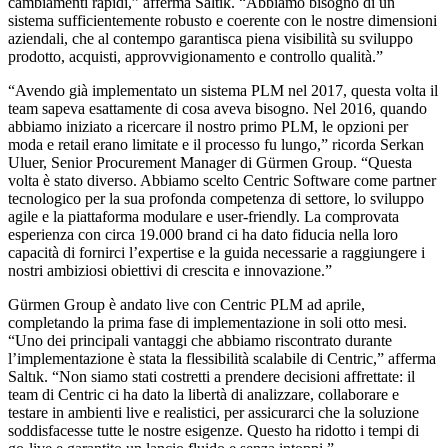
cambiamenti rapidi,” afferma Saltık. “Abbiamo bisogno di un
sistema sufficientemente robusto e coerente con le nostre dimensioni
aziendali, che al contempo garantisca piena visibilità su sviluppo
prodotto, acquisti, approvvigionamento e controllo qualità.”
“Avendo già implementato un sistema PLM nel 2017, questa volta il
team sapeva esattamente di cosa aveva bisogno. Nel 2016, quando
abbiamo iniziato a ricercare il nostro primo PLM, le opzioni per
moda e retail erano limitate e il processo fu lungo,” ricorda Serkan
Uluer, Senior Procurement Manager di Gürmen Group. “Questa
volta è stato diverso. Abbiamo scelto Centric Software come partner
tecnologico per la sua profonda competenza di settore, lo sviluppo
agile e la piattaforma modulare e user-friendly. La comprovata
esperienza con circa 19.000 brand ci ha dato fiducia nella loro
capacità di fornirci l’expertise e la guida necessarie a raggiungere i
nostri ambiziosi obiettivi di crescita e innovazione.”
Gürmen Group è andato live con Centric PLM ad aprile,
completando la prima fase di implementazione in soli otto mesi.
“Uno dei principali vantaggi che abbiamo riscontrato durante
l’implementazione è stata la flessibilità scalabile di Centric,” afferma
Saltık. “Non siamo stati costretti a prendere decisioni affrettate: il
team di Centric ci ha dato la libertà di analizzare, collaborare e
testare in ambienti live e realistici, per assicurarci che la soluzione
soddisfacesse tutte le nostre esigenze. Questo ha ridotto i tempi di