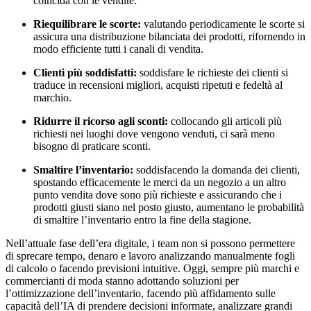
coincida con le vendite.
Riequilibrare le scorte:
valutando periodicamente le scorte si
assicura una distribuzione bilanciata dei prodotti, rifornendo in
modo efficiente tutti i canali di vendita.
Clienti più soddisfatti:
soddisfare le richieste dei clienti si
traduce in recensioni migliori, acquisti ripetuti e fedeltà al
marchio.
Ridurre il ricorso agli sconti:
collocando gli articoli più
richiesti nei luoghi dove vengono venduti, ci sarà meno
bisogno di praticare sconti.
Smaltire l’inventario:
soddisfacendo la domanda dei clienti,
spostando efficacemente le merci da un negozio a un altro
punto vendita dove sono più richieste e assicurando che i
prodotti giusti siano nel posto giusto, aumentano le probabilità
di smaltire l’inventario entro la fine della stagione.
Nell’attuale fase dell’era digitale, i team non si possono permettere
di sprecare tempo, denaro e lavoro analizzando manualmente fogli
di calcolo o facendo previsioni intuitive. Oggi, sempre più marchi e
commercianti di moda stanno adottando soluzioni per
l’ottimizzazione dell’inventario, facendo più affidamento sulle
capacità dell’IA di prendere decisioni informate, analizzare grandi