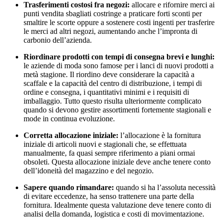
Trasferimenti costosi fra negozi:
allocare e rifornire merci ai
punti vendita sbagliati costringe a praticare forti sconti per
smaltire le scorte oppure a sostenere costi ingenti per trasferire
le merci ad altri negozi, aumentando anche l’impronta di
carbonio dell’azienda.
Riordinare prodotti con tempi di consegna brevi e lunghi:
le aziende di moda sono famose per i lanci di nuovi prodotti a
metà stagione. Il riordino deve considerare la capacità a
scaffale e la capacità del centro di distribuzione, i tempi di
ordine e consegna, i quantitativi minimi e i requisiti di
imballaggio. Tutto questo risulta ulteriormente complicato
quando si devono gestire assortimenti fortemente stagionali e
mode in continua evoluzione.
Corretta allocazione iniziale:
l’allocazione è la fornitura
iniziale di articoli nuovi e stagionali che, se effettuata
manualmente, fa quasi sempre riferimento a piani ormai
obsoleti. Questa allocazione iniziale deve anche tenere conto
dell’idoneità del magazzino e del negozio.
Sapere quando rimandare:
quando si ha l’assoluta necessità
di evitare eccedenze, ha senso trattenere una parte della
fornitura. Idealmente questa valutazione deve tenere conto di
analisi della domanda, logistica e costi di movimentazione.