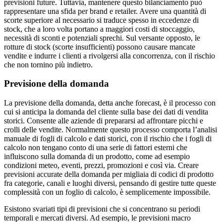
previsioni future. Tuttavia, mantenere questo bilanciamento può
rappresentare una sfida per brand e retailer. Avere una quantità di
scorte superiore al necessario si traduce spesso in eccedenze di
stock, che a loro volta portano a maggiori costi di stoccaggio,
necessità di sconti e potenziali sprechi. Sul versante opposto, le
rotture di stock (scorte insufficienti) possono causare mancate
vendite e indurre i clienti a rivolgersi alla concorrenza, con il rischio
che non tornino più indietro.
Previsione della domanda
La previsione della domanda, detta anche forecast, è il processo con
cui si anticipa la domanda del cliente sulla base dei dati di vendita
storici. Consente alle aziende di prepararsi ad affrontare picchi e
crolli delle vendite. Normalmente questo processo comporta l’analisi
manuale di fogli di calcolo e dati storici, con il rischio che i fogli di
calcolo non tengano conto di una serie di fattori esterni che
influiscono sulla domanda di un prodotto, come ad esempio
condizioni meteo, eventi, prezzi, promozioni e così via. Creare
previsioni accurate della domanda per migliaia di codici di prodotto
fra categorie, canali e luoghi diversi, pensando di gestire tutte queste
complessità con un foglio di calcolo, è semplicemente impossibile.
Esistono svariati tipi di previsioni che si concentrano su periodi
temporali e mercati diversi. Ad esempio, le previsioni macro