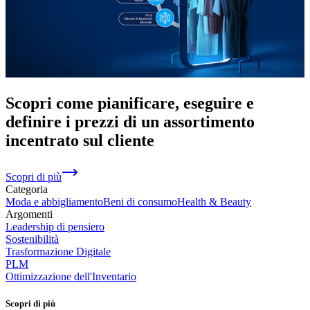
Scopri come pianificare, eseguire e
definire i prezzi di un assortimento
incentrato sul cliente
Scopri di più
Categoria
Moda e abbigliamento
Beni di consumo
Health & Beauty
Argomenti
Leadership di pensiero
Sostenibilità
Trasformazione Digitale
PLM
Ottimizzazione dell'Inventario
Scopri di più