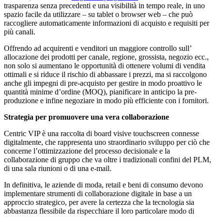
trasparenza senza precedenti e una visibilità in tempo reale, in uno
spazio facile da utilizzare – su tablet o browser web – che può
raccogliere automaticamente informazioni di acquisto e requisiti per
più canali.
Offrendo ad acquirenti e venditori un maggiore controllo sull’
allocazione dei prodotti per canale, regione, grossista, negozio ecc.,
non solo si aumentano le opportunità di ottenere volumi di vendita
ottimali e si riduce il rischio di abbassare i prezzi, ma si raccolgono
anche gli impegni di pre-acquisto per gestire in modo proattivo le
quantità minime d’ordine (MOQ), pianificare in anticipo la pre-
produzione e infine negoziare in modo più efficiente con i fornitori.
Strategia per promuovere una vera collaborazione
Centric VIP è una raccolta di board visive touchscreen connesse
digitalmente, che rappresenta uno straordinario sviluppo per ciò che
concerne l’ottimizzazione del processo decisionale e la
collaborazione di gruppo che va oltre i tradizionali confini del PLM,
di una sala riunioni o di una e-mail.
In definitiva, le aziende di moda, retail e beni di consumo devono
implementare strumenti di collaborazione digitale in base a un
approccio strategico, per avere la certezza che la tecnologia sia
abbastanza flessibile da rispecchiare il loro particolare modo di