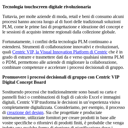
Tecnologia touchscreen digitale rivoluzionaria
Tuttavia, per molte aziende di moda, retail e beni di consumo alcuni
processi hanno ancora luogo al di fuori delle tradizionali soluzioni
PLM, come le prime fasi di progettazione e ideazione del concept e
le sessioni di acquisto interne regionali dalla collezione globale.
Fortunatamente, i confini della tecnologia PLM continuano a
estendersi. Strumenti di collaborazione innovativi e rivoluzionari,
quali
Centric VIP, la Visual Innovation Platform di Centric
che è in
grado di estrarre e trasmettere dati da e verso qualsiasi sistema PLM
o PDM, permettono alle aziende di migliorare la collaborazione,
combinare competenze e accelerare i processi decisionali di gruppo.
Promuovere i processi decisionali di gruppo con Centric VIP
Digital Concept Board
Sostituendo processi che tradizionalmente sono basati su carta e
pannelli fisici o combinazioni di fogli di calcolo Excel e immagini
digitali, Centric VIP trasforma le decisioni in un’esperienza visiva
completamente digitalizzata. Consideriamo, per esempio, il processo
di
creazione del design
. Sia che progettiate e produciate
internamente, utilizziate fornitori per creare prodotti in base alle
vostre specifiche o rifornirvi di prodotti finiti, è probabile che venga
indetta una qualche forma di riunione di pianificazione dove i