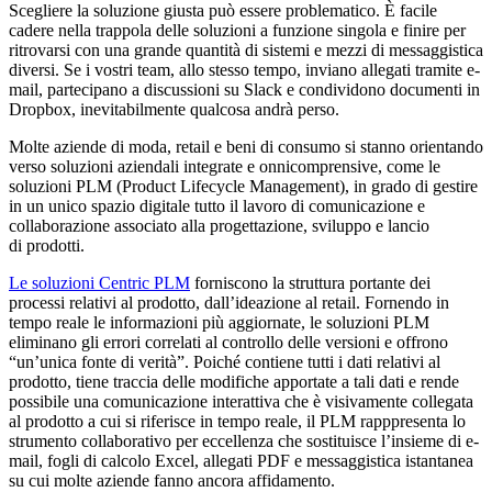
Scegliere la soluzione giusta può essere problematico. È facile
cadere nella trappola delle soluzioni a funzione singola e finire per
ritrovarsi con una grande quantità di sistemi e mezzi di messaggistica
diversi. Se i vostri team, allo stesso tempo, inviano allegati tramite e-
mail, partecipano a discussioni su Slack e condividono documenti in
Dropbox, inevitabilmente qualcosa andrà perso.
Molte aziende di moda, retail e beni di consumo si stanno orientando
verso soluzioni aziendali integrate e onnicomprensive, come le
soluzioni PLM (Product Lifecycle Management), in grado di gestire
in un unico spazio digitale tutto il lavoro di comunicazione e
collaborazione associato alla progettazione, sviluppo e lancio
di prodotti.
Le soluzioni Centric PLM
forniscono la struttura portante dei
processi relativi al prodotto, dall’ideazione al retail. Fornendo in
tempo reale le informazioni più aggiornate, le soluzioni PLM
eliminano gli errori correlati al controllo delle versioni e offrono
“un’unica fonte di verità”. Poiché contiene tutti i dati relativi al
prodotto, tiene traccia delle modifiche apportate a tali dati e rende
possibile una comunicazione interattiva che è visivamente collegata
al prodotto a cui si riferisce in tempo reale, il PLM rapppresenta lo
strumento collaborativo per eccellenza che sostituisce l’insieme di e-
mail, fogli di calcolo Excel, allegati PDF e messaggistica istantanea
su cui molte aziende fanno ancora affidamento.