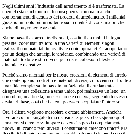
Negli ultimi anni l’industria dell’arredamento si è trasformata. La
clientela sta cambiando e di conseguenza cambiano anche i
comportamenti di acquisto dei prodotti di arredamento. I millenial
giocano un ruolo più importante sia in qualità di consumatori che
anche di buyer per le aziende.
Siamo passati da arredi tradizionali, costituiti da mobili in legno
pesante, coordinati tra loro, a una varietà di elementi singoli
realizzati con materiali innovativi e contemporanei. Ci adoperiamo
per un design che anticipi le tendenze, combinando una varietà di
materiali, texture e stili diversi per creare collezioni lifestyle
dinamiche e creative.
Poiché siamo rinomati per le nostre creazioni di elementi di arredo,
che contemplano molti stili e materiali diversi, ci troviamo di fronte a
una sfida complessa. In passato, un’azienda di arredamento
disegnava una collezione a tema unico, poi realizzava un letto, un
comodino, una toletta, un cassettone e così via, seguendo lo stesso
design di base, così che i clienti potessero acquistare l’intero set.
Ora, i clienti vogliono mescolare e creare abbinamenti. Anziché
lavorare con un singolo tema e creare 13 pezzi che seguono quel
tema, ora si devono sviluppare da zero 13 pezzi completamente
nuovi, utilizzando temi diversi. I consumatori chiedono unicità e la
flessibilità di poter scegliere una combinazione di elementi con stili