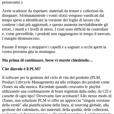
pensavamo.)
Avete scadenze da rispettare, materiali da testare e collezioni da
disegnare. Sfortunatamente i vostri sforzi vengono vanificati dal
tempo speso a identificare la versione del foglio di lavoro che
contiene i dati più aggiornati, e questo aumenta inevitabilmente gli
errori, i ritardi e i livelli di stress. I costi sono difficili da controllare
e, come prevedibile, i prodotti non raggiungono in tempo il mercato.
I margini diminuiscono.
Passate il tempo a strapparvi i capelli e a sognare a occhi aperti la
vostra prossima gita in montagna.
Ma prima di continuare, forse vi starete chiedendo…
Che diavolo è il PLM?
Il software per la gestione del ciclo di vita del prodotto (PLM,
Product Lifecycle Management) sta allo sviluppo dei prodotti come
iTunes sta alla musica. Ricordate quando creavamo le playlist
utilizzando una combinazione di brani registrati dalla radio, da CD e
cassette di ogni tipo? Dovevamo fare acrobazie! Allo stesso modo di
iTunes, una soluzione PLM vi offre un approccio “singola versione
della verità” alla pianificazione della linea, al sourcing globale, alla
gestione del calendario, dei materiali, della qualità, delle collezioni,