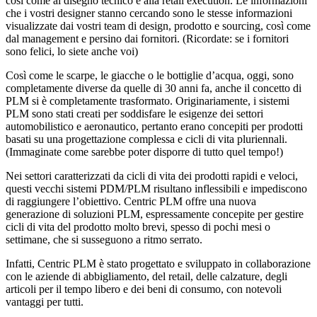
così come al disegno tecnico e alla retail execution. Le informazioni
che i vostri designer stanno cercando sono le stesse informazioni
visualizzate dai vostri team di design, prodotto e sourcing, così come
dal management e persino dai fornitori. (Ricordate: se i fornitori
sono felici, lo siete anche voi)
Così come le scarpe, le giacche o le bottiglie d’acqua, oggi, sono
completamente diverse da quelle di 30 anni fa, anche il concetto di
PLM si è completamente trasformato. Originariamente, i sistemi
PLM sono stati creati per soddisfare le esigenze dei settori
automobilistico e aeronautico, pertanto erano concepiti per prodotti
basati su una progettazione complessa e cicli di vita pluriennali.
(Immaginate come sarebbe poter disporre di tutto quel tempo!)
Nei settori caratterizzati da cicli di vita dei prodotti rapidi e veloci,
questi vecchi sistemi PDM/PLM risultano inflessibili e impediscono
di raggiungere l’obiettivo. Centric PLM offre una nuova
generazione di soluzioni PLM, espressamente concepite per gestire
cicli di vita del prodotto molto brevi, spesso di pochi mesi o
settimane, che si susseguono a ritmo serrato.
Infatti, Centric PLM è stato progettato e sviluppato in collaborazione
con le aziende di abbigliamento, del retail, delle calzature, degli
articoli per il tempo libero e dei beni di consumo, con notevoli
vantaggi per tutti.