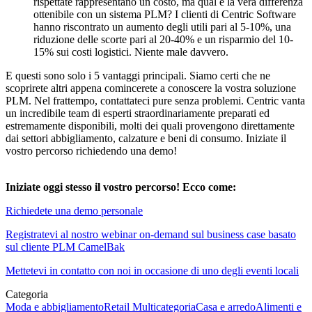
rispettate rappresentano un costo, ma qual è la vera differenza
ottenibile con un sistema PLM? I clienti di Centric Software
hanno riscontrato un aumento degli utili pari al 5-10%, una
riduzione delle scorte pari al 20-40% e un risparmio del 10-
15% sui costi logistici. Niente male davvero.
E questi sono solo i 5 vantaggi principali. Siamo certi che ne
scoprirete altri appena comincerete a conoscere la vostra soluzione
PLM. Nel frattempo, contattateci pure senza problemi. Centric vanta
un incredibile team di esperti straordinariamente preparati ed
estremamente disponibili, molti dei quali provengono direttamente
dai settori abbigliamento, calzature e beni di consumo. Iniziate il
vostro percorso richiedendo una demo!
Iniziate oggi stesso il vostro percorso! Ecco come:
Richiedete una demo personale
Registratevi al nostro webinar on-demand sul business case basato
sul cliente PLM CamelBak
Mettetevi in contatto con noi in occasione di uno degli eventi locali
Categoria
Moda e abbigliamento
Retail Multicategoria
Casa e arredo
Alimenti e