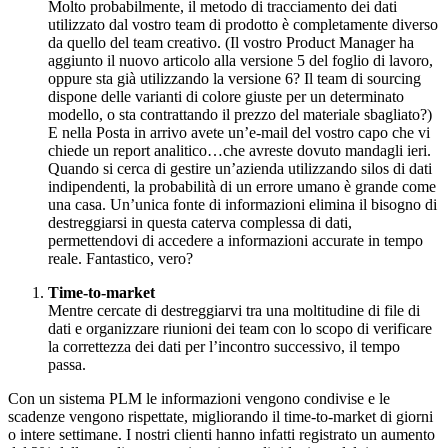
Molto probabilmente, il metodo di tracciamento dei dati
utilizzato dal vostro team di prodotto è completamente diverso
da quello del team creativo. (Il vostro Product Manager ha
aggiunto il nuovo articolo alla versione 5 del foglio di lavoro,
oppure sta già utilizzando la versione 6? Il team di sourcing
dispone delle varianti di colore giuste per un determinato
modello, o sta contrattando il prezzo del materiale sbagliato?)
E nella Posta in arrivo avete un’e-mail del vostro capo che vi
chiede un report analitico…che avreste dovuto mandagli ieri.
Quando si cerca di gestire un’azienda utilizzando silos di dati
indipendenti, la probabilità di un errore umano è grande come
una casa. Un’unica fonte di informazioni elimina il bisogno di
destreggiarsi in questa caterva complessa di dati,
permettendovi di accedere a informazioni accurate in tempo
reale. Fantastico, vero?
Time-to-market
Mentre cercate di destreggiarvi tra una moltitudine di file di
dati e organizzare riunioni dei team con lo scopo di verificare
la correttezza dei dati per l’incontro successivo, il tempo
passa.
Con un sistema PLM le informazioni vengono condivise e le
scadenze vengono rispettate, migliorando il time-to-market di giorni
o intere settimane. I nostri clienti hanno infatti registrato un aumento