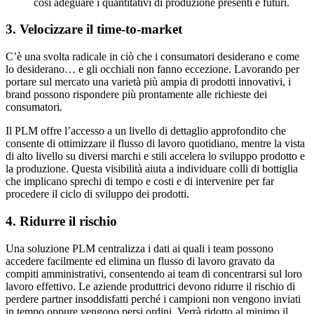
così adeguare i quantitativi di produzione presenti e futuri.
3. Velocizzare il time-to-market
C’è una svolta radicale in ciò che i consumatori desiderano e come
lo desiderano… e gli occhiali non fanno eccezione. Lavorando per
portare sul mercato una varietà più ampia di prodotti innovativi, i
brand possono rispondere più prontamente alle richieste dei
consumatori.
Il PLM offre l’accesso a un livello di dettaglio approfondito che
consente di ottimizzare il flusso di lavoro quotidiano, mentre la vista
di alto livello su diversi marchi e stili accelera lo sviluppo prodotto e
la produzione. Questa visibilità aiuta a individuare colli di bottiglia
che implicano sprechi di tempo e costi e di intervenire per far
procedere il ciclo di sviluppo dei prodotti.
4. Ridurre il rischio
Una soluzione PLM centralizza i dati ai quali i team possono
accedere facilmente ed elimina un flusso di lavoro gravato da
compiti amministrativi, consentendo ai team di concentrarsi sul loro
lavoro effettivo. Le aziende produttrici devono ridurre il rischio di
perdere partner insoddisfatti perché i campioni non vengono inviati
in tempo oppure vengono persi ordini. Verrà ridotto al minimo il