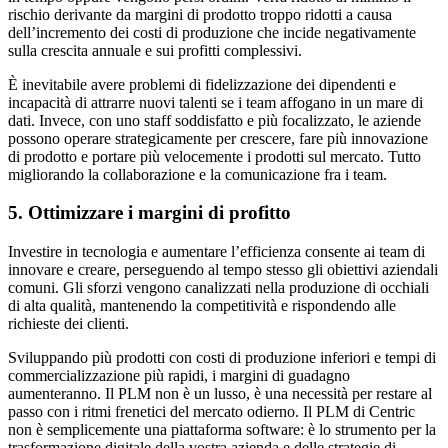
rischio derivante da margini di prodotto troppo ridotti a causa
dell’incremento dei costi di produzione che incide negativamente
sulla crescita annuale e sui profitti complessivi.
È inevitabile avere problemi di fidelizzazione dei dipendenti e
incapacità di attrarre nuovi talenti se i team affogano in un mare di
dati. Invece, con uno staff soddisfatto e più focalizzato, le aziende
possono operare strategicamente per crescere, fare più innovazione
di prodotto e portare più velocemente i prodotti sul mercato. Tutto
migliorando la collaborazione e la comunicazione fra i team.
5. Ottimizzare i margini di profitto
Investire in tecnologia e aumentare l’efficienza consente ai team di
innovare e creare, perseguendo al tempo stesso gli obiettivi aziendali
comuni. Gli sforzi vengono canalizzati nella produzione di occhiali
di alta qualità, mantenendo la competitività e rispondendo alle
richieste dei clienti.
Sviluppando più prodotti con costi di produzione inferiori e tempi di
commercializzazione più rapidi, i margini di guadagno
aumenteranno. Il PLM non è un lusso, è una necessità per restare al
passo con i ritmi frenetici del mercato odierno. Il PLM di Centric
non è semplicemente una piattaforma software: è lo strumento per la
trasformazione digitale della vostra azienda e delle strategie di