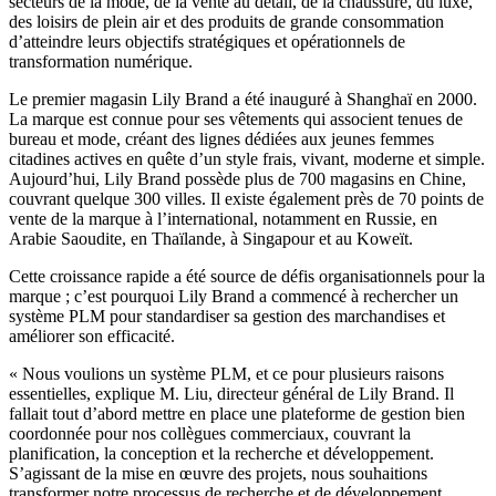
secteurs de la mode, de la vente au détail, de la chaussure, du luxe,
des loisirs de plein air et des produits de grande consommation
d’atteindre leurs objectifs stratégiques et opérationnels de
transformation numérique.
Le premier magasin Lily Brand a été inauguré à Shanghaï en 2000.
La marque est connue pour ses vêtements qui associent tenues de
bureau et mode, créant des lignes dédiées aux jeunes femmes
citadines actives en quête d’un style frais, vivant, moderne et simple.
Aujourd’hui, Lily Brand possède plus de 700 magasins en Chine,
couvrant quelque 300 villes. Il existe également près de 70 points de
vente de la marque à l’international, notamment en Russie, en
Arabie Saoudite, en Thaïlande, à Singapour et au Koweït.
Cette croissance rapide a été source de défis organisationnels pour la
marque ; c’est pourquoi Lily Brand a commencé à rechercher un
système PLM pour standardiser sa gestion des marchandises et
améliorer son efficacité.
« Nous voulions un système PLM, et ce pour plusieurs raisons
essentielles, explique M. Liu, directeur général de Lily Brand. Il
fallait tout d’abord mettre en place une plateforme de gestion bien
coordonnée pour nos collègues commerciaux, couvrant la
planification, la conception et la recherche et développement.
S’agissant de la mise en œuvre des projets, nous souhaitions
transformer notre processus de recherche et de développement.