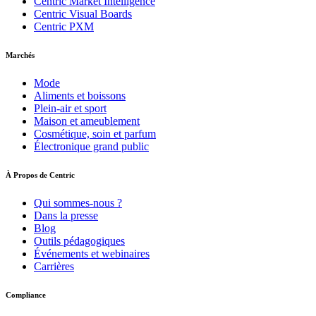
Centric Market Intelligence
Centric Visual Boards
Centric PXM
Marchés
Mode
Aliments et boissons
Plein-air et sport
Maison et ameublement
Cosmétique, soin et parfum
Électronique grand public
À Propos de Centric
Qui sommes-nous ?
Dans la presse
Blog
Outils pédagogiques
Événements et webinaires
Carrières
Compliance