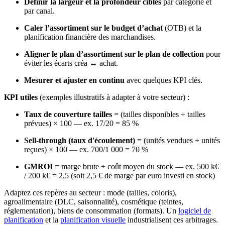
Définir la largeur et la profondeur cibles
par catégorie et
par canal.
Caler l’assortiment sur le budget d’achat
(OTB) et la
planification financière des marchandises.
Aligner le plan d’assortiment sur le plan de collection
pour
éviter les écarts créa ↔ achat.
Mesurer et ajuster en continu
avec quelques KPI clés.
KPI utiles
(exemples illustratifs à adapter à votre secteur) :
Taux de couverture tailles
= (tailles disponibles ÷ tailles
prévues) × 100 — ex. 17/20 = 85 %
Sell-through (taux d'écoulement)
= (unités vendues ÷ unités
reçues) × 100 — ex. 700/1 000 = 70 %
GMROI
= marge brute ÷ coût moyen du stock — ex. 500 k€
/ 200 k€ = 2,5 (soit 2,5 € de marge par euro investi en stock)
Adaptez ces repères au secteur : mode (tailles, coloris),
agroalimentaire (DLC, saisonnalité), cosmétique (teintes,
réglementation), biens de consommation (formats). Un
logiciel de
planification
et la
planification visuelle
industrialisent ces arbitrages.