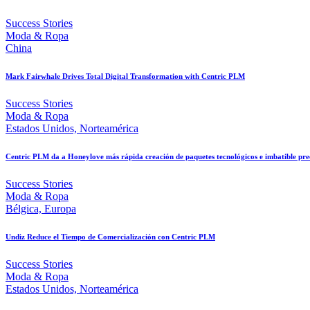
Success Stories
Moda & Ropa
China
Mark Fairwhale Drives Total Digital Transformation with Centric PLM
Success Stories
Moda & Ropa
Estados Unidos, Norteamérica
Centric PLM da a Honeylove más rápida creación de paquetes tecnológicos e imbatible pre
Success Stories
Moda & Ropa
Bélgica, Europa
Undiz Reduce el Tiempo de Comercialización con Centric PLM
Success Stories
Moda & Ropa
Estados Unidos, Norteamérica