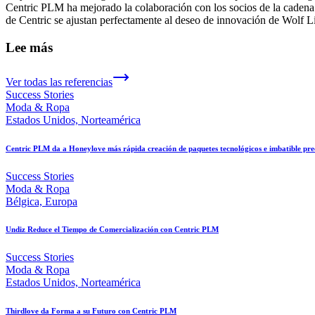
Centric PLM ha mejorado la colaboración con los socios de la cadena d
de Centric se ajustan perfectamente al deseo de innovación de Wolf L
Lee más
Ver todas las referencias
Success Stories
Moda & Ropa
Estados Unidos, Norteamérica
Centric PLM da a Honeylove más rápida creación de paquetes tecnológicos e imbatible pre
Success Stories
Moda & Ropa
Bélgica, Europa
Undiz Reduce el Tiempo de Comercialización con Centric PLM
Success Stories
Moda & Ropa
Estados Unidos, Norteamérica
Thirdlove da Forma a su Futuro con Centric PLM