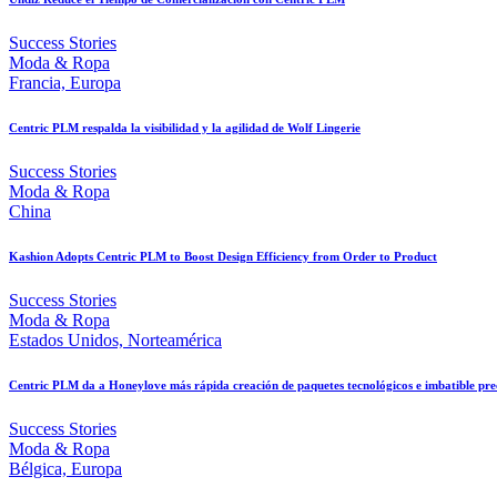
Success Stories
Moda & Ropa
Francia, Europa
Centric PLM respalda la visibilidad y la agilidad de Wolf Lingerie
Success Stories
Moda & Ropa
China
Kashion Adopts Centric PLM to Boost Design Efficiency from Order to Product
Success Stories
Moda & Ropa
Estados Unidos, Norteamérica
Centric PLM da a Honeylove más rápida creación de paquetes tecnológicos e imbatible pre
Success Stories
Moda & Ropa
Bélgica, Europa