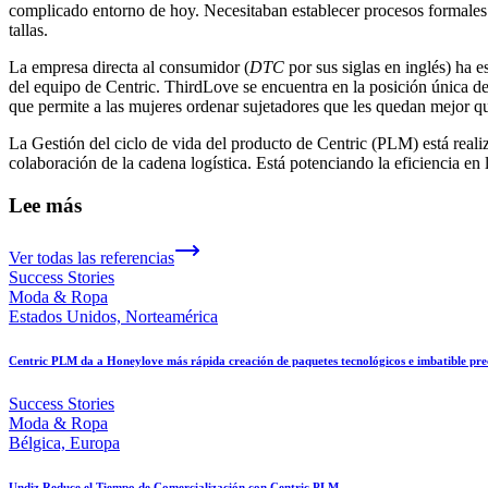
complicado entorno de hoy. Necesitaban establecer procesos formales
tallas.
La empresa directa al consumidor (
DTC
por sus siglas en inglés) ha 
del equipo de Centric. ThirdLove se encuentra en la posición única de 
que permite a las mujeres ordenar sujetadores que les quedan mejor que
La Gestión del ciclo de vida del producto de Centric (PLM) está reali
colaboración de la cadena logística. Está potenciando la eficiencia en l
Lee más
Ver todas las referencias
Success Stories
Moda & Ropa
Estados Unidos, Norteamérica
Centric PLM da a Honeylove más rápida creación de paquetes tecnológicos e imbatible pre
Success Stories
Moda & Ropa
Bélgica, Europa
Undiz Reduce el Tiempo de Comercialización con Centric PLM