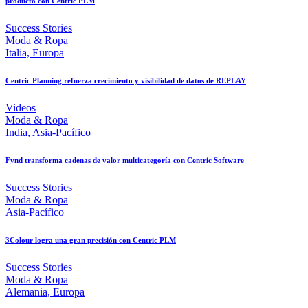
producto con Centric PLM
Success Stories
Moda & Ropa
Italia, Europa
Centric Planning refuerza crecimiento y visibilidad de datos de REPLAY
Videos
Moda & Ropa
India, Asia-Pacífico
Fynd transforma cadenas de valor multicategoría con Centric Software
Success Stories
Moda & Ropa
Asia-Pacífico
3Colour logra una gran precisión con Centric PLM
Success Stories
Moda & Ropa
Alemania, Europa