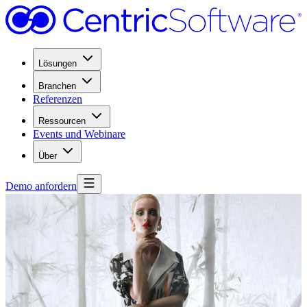
Lösungen
Branchen
Referenzen
Ressourcen
Events und Webinare
Über
Demo anfordern