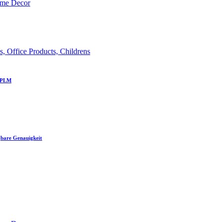
ome Decor
 Office Products, Childrens
c PLM
gbare Genauigkeit