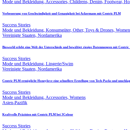
Mode und Bekleidung, Accessories, Childrens, Denim, Footwear, H
Verbesserung von Geschwindigkeit und Genauigkeit bei Ackermans mit Centric PLM
Success Stories
Mode und Bekleidung, Konsumgüter, Other, Toys & Drones, Womens,
Vereinigte Staaten, Nordamerika
Bioworld erlebt eine Welt der Unterschiede und bewältigt riesige Datenmengen mit Centri
Success Stories
Mode und Bekleidung, Lingerie/Swim
Vereinigte Staaten, Nordamerika
Centric PLM ermöglicht Honeylove eine schnellere Erstellung von Tech-Packs und unschla
Success Stories
Mode und Bekleidung, Accessories, Womens
Asien-Pazifik
Kraftvolle Präzision mit Centric PLM bei 3Colour
Success Stories