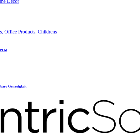
ome Decor
 Office Products, Childrens
c PLM
gbare Genauigkeit