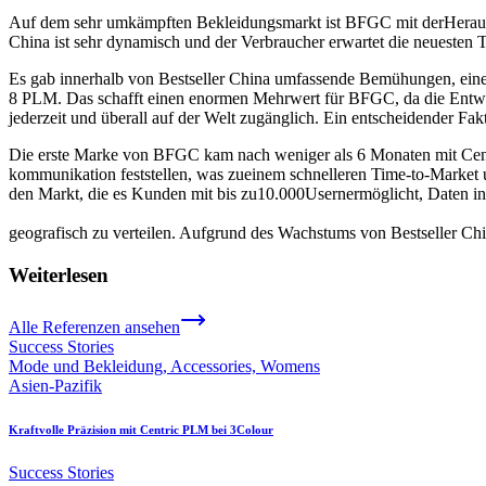
Auf dem sehr umkämpften Bekleidungsmarkt ist BFGC mit derHerausfo
China ist sehr dynamisch und der Verbraucher erwartet die neuesten T
Es gab innerhalb von Bestseller China umfassende Bemühungen, ein
8 PLM. Das schafft einen enormen Mehrwert für BFGC, da die Entwic
jederzeit und überall auf der Welt zugänglich. Ein entscheidender Fa
Die erste Marke von BFGC kam nach weniger als 6 Monaten mit Cen
kommunikation feststellen, was zueinem schnelleren Time-to-Market u
den Markt, die es Kunden mit bis zu10.000Usernermöglicht, Daten in
geografisch zu verteilen. Aufgrund des Wachstums von Bestseller Chi
Weiterlesen
Alle Referenzen ansehen
Success Stories
Mode und Bekleidung, Accessories, Womens
Asien-Pazifik
Kraftvolle Präzision mit Centric PLM bei 3Colour
Success Stories