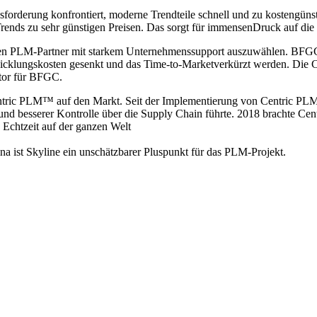
rderung konfrontiert, moderne Trendteile schnell und zu kostengüns
rends zu sehr günstigen Preisen. Das sorgt für immensenDruck auf die S
en PLM-Partner mit starkem Unternehmenssupport auszuwählen. BFGC en
klungskosten gesenkt und das Time-to-Marketverkürzt werden. Die Cl
ktor für BFGC.
tric PLM™ auf den Markt. Seit der Implementierung von Centric PLM
nd besserer Kontrolle über die Supply Chain führte. 2018 brachte Cen
 Echtzeit auf der ganzen Welt
na ist Skyline ein unschätzbarer Pluspunkt für das PLM-Projekt.