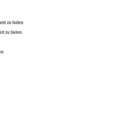
itt zu halten
it zu bieten
en