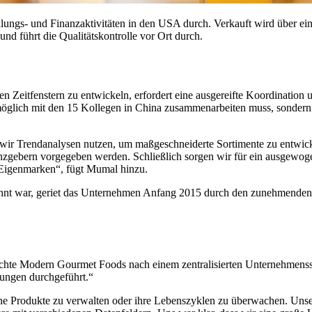
ungs- und Finanzaktivitäten in den USA durch. Verkauft wird über ei
nd führt die Qualitätskontrolle vor Ort durch.
 Zeitfenstern zu entwickeln, erfordert eine ausgereifte Koordinatio
 möglich mit den 15 Kollegen in China zusammenarbeiten muss, sonder
ir Trendanalysen nutzen, um maßgeschneiderte Sortimente zu entwickel
zgebern vorgegeben werden. Schließlich sorgen wir für ein ausgewogen
 Eigenmarken“, fügt Mumal hinzu.
 war, geriet das Unternehmen Anfang 2015 durch den zunehmenden W
chte Modern Gourmet Foods nach einem zentralisierten Unternehmenssy
rungen durchgeführt.“
dene Produkte zu verwalten oder ihre Lebenszyklen zu überwachen. Uns