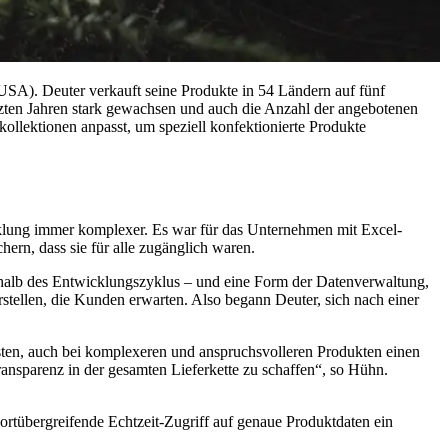
SA). Deuter verkauft seine Produkte in 54 Ländern auf fünf
tzten Jahren stark gewachsen und auch die Anzahl der angebotenen
llektionen anpasst, um speziell konfektionierte Produkte
klung immer komplexer. Es war für das Unternehmen mit Excel-
rn, dass sie für alle zugänglich waren.
erhalb des Entwicklungszyklus – und eine Form der Datenverwaltung,
rstellen, die Kunden erwarten. Also begann Deuter, sich nach einer
sten, auch bei komplexeren und anspruchsvolleren Produkten einen
sparenz in der gesamten Lieferkette zu schaffen“, so Hühn.
ortübergreifende Echtzeit-Zugriff auf genaue Produktdaten ein