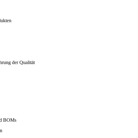
dukten
hrung der Qualität
 und BOMs
m