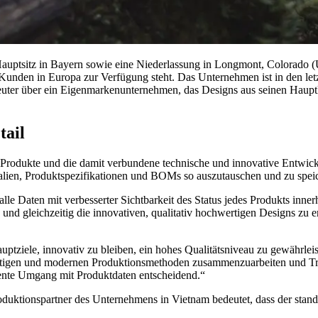
uptsitz in Bayern sowie eine Niederlassung in Longmont, Colorado (U
 Kunden in Europa zur Verfügung steht. Das Unternehmen ist in den le
uter über ein Eigenmarkenunternehmen, das Designs aus seinen Hauptko
tail
 Produkte und die damit verbundene technische und innovative Entwic
lien, Produktspezifikationen und BOMs so auszutauschen und zu speiche
lle Daten mit verbesserter Sichtbarkeit des Status jedes Produkts inn
und gleichzeitig die innovativen, qualitativ hochwertigen Designs zu e
ziele, innovativ zu bleiben, ein hohes Qualitätsniveau zu gewährlei
ltigen und modernen Produktionsmethoden zusammenzuarbeiten und Tran
ziente Umgang mit Produktdaten entscheidend.“
oduktionspartner des Unternehmens in Vietnam bedeutet, dass der stand