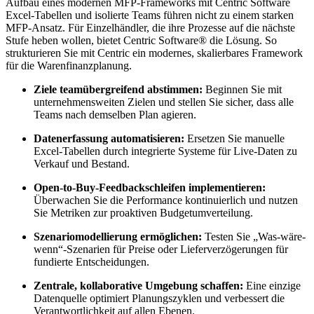
Aufbau eines modernen MFP-Frameworks mit Centric Software
Excel-Tabellen und isolierte Teams führen nicht zu einem starken
MFP-Ansatz. Für Einzelhändler, die ihre Prozesse auf die nächste
Stufe heben wollen, bietet Centric Software® die Lösung. So
strukturieren Sie mit Centric ein modernes, skalierbares Framework
für die Warenfinanzplanung.
Ziele teamübergreifend abstimmen:
Beginnen Sie mit
unternehmensweiten Zielen und stellen Sie sicher, dass alle
Teams nach demselben Plan agieren.
Datenerfassung automatisieren:
Ersetzen Sie manuelle
Excel-Tabellen durch integrierte Systeme für Live-Daten zu
Verkauf und Bestand.
Open-to-Buy-Feedbackschleifen implementieren:
Überwachen Sie die Performance kontinuierlich und nutzen
Sie Metriken zur proaktiven Budgetumverteilung.
Szenariomodellierung ermöglichen:
Testen Sie „Was-wäre-
wenn“-Szenarien für Preise oder Lieferverzögerungen für
fundierte Entscheidungen.
Zentrale, kollaborative Umgebung schaffen:
Eine einzige
Datenquelle optimiert Planungszyklen und verbessert die
Verantwortlichkeit auf allen Ebenen.