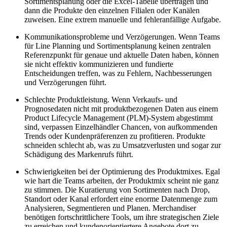
Sortimentsplanung oder die Excel-Tabelle übertragen und
dann die Produkte den einzelnen Filialen oder Kanälen
zuweisen. Eine extrem manuelle und fehleranfällige Aufgabe.
Kommunikationsprobleme und Verzögerungen. Wenn Teams
für Line Planning und Sortimentsplanung keinen zentralen
Referenzpunkt für genaue und aktuelle Daten haben, können
sie nicht effektiv kommunizieren und fundierte
Entscheidungen treffen, was zu Fehlern, Nachbesserungen
und Verzögerungen führt.
Schlechte Produktleistung. Wenn Verkaufs- und
Prognosedaten nicht mit produktbezogenen Daten aus einem
Product Lifecycle Management (PLM)-System abgestimmt
sind, verpassen Einzelhändler Chancen, von aufkommenden
Trends oder Kundenpräferenzen zu profitieren. Produkte
schneiden schlecht ab, was zu Umsatzverlusten und sogar zur
Schädigung des Markenrufs führt.
Schwierigkeiten bei der Optimierung des Produktmixes. Egal
wie hart die Teams arbeiten, der Produktmix scheint nie ganz
zu stimmen. Die Kuratierung von Sortimenten nach Drop,
Standort oder Kanal erfordert eine enorme Datenmenge zum
Analysieren, Segmentieren und Planen. Merchandiser
benötigen fortschrittlichere Tools, um ihre strategischen Ziele
zu erreichen und kundenorientiertere Angebote dort zu