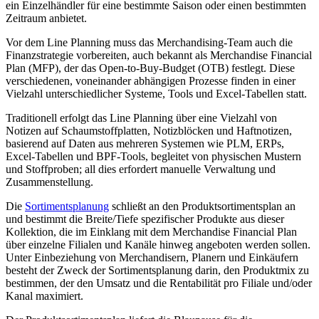
ein Einzelhändler für eine bestimmte Saison oder einen bestimmten
Zeitraum anbietet.
Vor dem Line Planning muss das Merchandising-Team auch die
Finanzstrategie vorbereiten, auch bekannt als Merchandise Financial
Plan (MFP), der das Open-to-Buy-Budget (OTB) festlegt. Diese
verschiedenen, voneinander abhängigen Prozesse finden in einer
Vielzahl unterschiedlicher Systeme, Tools und Excel-Tabellen statt.
Traditionell erfolgt das Line Planning über eine Vielzahl von
Notizen auf Schaumstoffplatten, Notizblöcken und Haftnotizen,
basierend auf Daten aus mehreren Systemen wie PLM, ERPs,
Excel-Tabellen und BPF-Tools, begleitet von physischen Mustern
und Stoffproben; all dies erfordert manuelle Verwaltung und
Zusammenstellung.
Die
Sortimentsplanung
schließt an den Produktsortimentsplan an
und bestimmt die Breite/Tiefe spezifischer Produkte aus dieser
Kollektion, die im Einklang mit dem Merchandise Financial Plan
über einzelne Filialen und Kanäle hinweg angeboten werden sollen.
Unter Einbeziehung von Merchandisern, Planern und Einkäufern
besteht der Zweck der Sortimentsplanung darin, den Produktmix zu
bestimmen, der den Umsatz und die Rentabilität pro Filiale und/oder
Kanal maximiert.