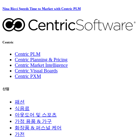
Nina Ricci Speeds Time to Market with Centric PLM
Centric
Centric PLM
Centric Planning & Pricing
Centric Market Intelligence
Centric Visual Boards
Centric PXM
산업
패션
식음료
아웃도어 및 스포츠
가정 용품 & 가구
화장품 & 퍼스널 케어
가전