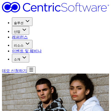
솔루션
산업
레퍼런스
리소스
이벤트 및 웨비나
소개
데모 신청하기