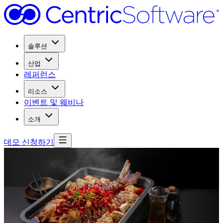
솔루션
산업
레퍼런스
리소스
이벤트 및 웨비나
소개
데모 신청하기