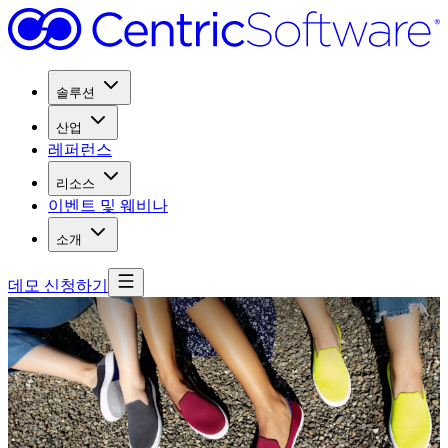
솔루션
산업
레퍼런스
리소스
이벤트 및 웨비나
소개
데모 신청하기