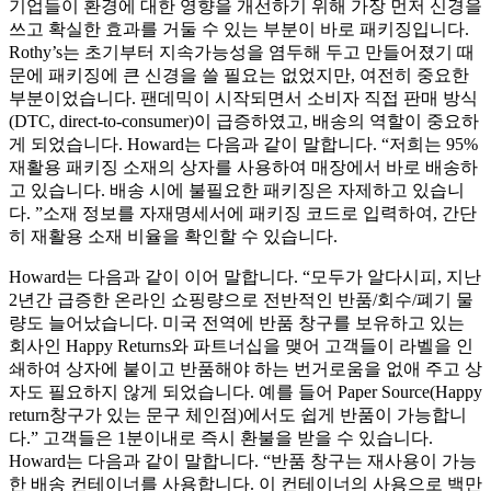
기업들이 환경에 대한 영향을 개선하기 위해 가장 먼저 신경을
쓰고 확실한 효과를 거둘 수 있는 부분이 바로 패키징입니다.
Rothy’s는 초기부터 지속가능성을 염두해 두고 만들어졌기 때
문에 패키징에 큰 신경을 쓸 필요는 없었지만, 여전히 중요한
부분이었습니다. 팬데믹이 시작되면서 소비자 직접 판매 방식
(DTC, direct-to-consumer)이 급증하였고, 배송의 역할이 중요하
게 되었습니다. Howard는 다음과 같이 말합니다. “저희는 95%
재활용 패키징 소재의 상자를 사용하여 매장에서 바로 배송하
고 있습니다. 배송 시에 불필요한 패키징은 자제하고 있습니
다. ”소재 정보를 자재명세서에 패키징 코드로 입력하여, 간단
히 재활용 소재 비율을 확인할 수 있습니다.
Howard는 다음과 같이 이어 말합니다. “모두가 알다시피, 지난
2년간 급증한 온라인 쇼핑량으로 전반적인 반품/회수/폐기 물
량도 늘어났습니다. 미국 전역에 반품 창구를 보유하고 있는
회사인 Happy Returns와 파트너십을 맺어 고객들이 라벨을 인
쇄하여 상자에 붙이고 반품해야 하는 번거로움을 없애 주고 상
자도 필요하지 않게 되었습니다. 예를 들어 Paper Source(Happy
return창구가 있는 문구 체인점)에서도 쉽게 반품이 가능합니
다.” 고객들은 1분이내로 즉시 환불을 받을 수 있습니다.
Howard는 다음과 같이 말합니다. “반품 창구는 재사용이 가능
한 배송 컨테이너를 사용합니다. 이 컨테이너의 사용으로 백만