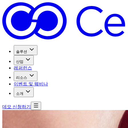
솔루션
산업
레퍼런스
리소스
이벤트 및 웨비나
소개
데모 신청하기