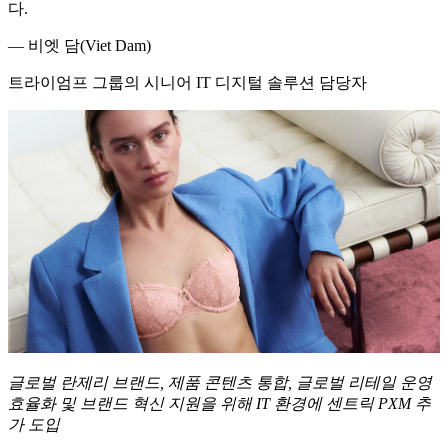
다.
—
비엣 담(Viet Dam)
트라이엄프 그룹의 시니어 IT 디지털 솔루션 담당자
글로벌
란제리
브랜드
,
제품
콘텐츠
통합
,
글로벌
리테일
운영
효율화
및
브랜드
혁신
지원을
위해
IT
환경에
센트릭
PXM
추
가
도입