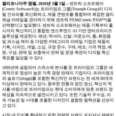
캘리포니아주
캠벨
, 2026
년
3
월
5
일
–
센트릭 소프트웨어
(Centric Software
®
)는 트라이엄프 그룹(Triumph Group)이 디지
털 인프라를 최신화하고, 제품 콘텐츠를 통합하며 복잡한 멀티
채널 리테일을 관리하기 위해 센트릭 PXM(Centric PXM™)을
선택했다고 발표했다. 센트릭 소프트웨어는 제품 기획부터 출
시까지 혁신적이고 통합된 엔드투엔드 AI 기반 엔터프라이즈
솔루션을 제공한다. 패션, 럭셔리, 신발, 아웃도어, 홈, 화장품
및 퍼스널 케어 등 다양한 카테고리의 리테일 기업은 제품의
기획, 디자인, 개발, 소싱, 규정 준수, 구매, 제조, 가격 책정, 배
분, 구성, 판매 및 보충에서 전략 및 운영 측면의 디지털 혁신
목표를 달성할 수 있다.
1886년에 설립되어 스위스에 본사를 둔 트라이엄프 그룹은 세
계적으로 명성이 높은 가족 경영 란제리 기업이다. 트라이엄프
와 슬로기(sloggi)를 포함한 혁신적인 브랜드는 전 세계 80개국
이상에서 판매되고 있다. 풍부한 전통과 장인 정신, 혁신의 역
사를 바탕으로 트라이엄프는 현대 소비자에게 맞춘 브랜드 정
체성을 지속적으로 발전시키고 있다. 또한 기술적 우수성, 지
속 가능성 및 시대를 초월한 디자인이 결합된 컬렉션을 선보이
고 있다.
시장 내 입지를 확대하기 위한 전략적 브랜드 포지셔닝 재배치