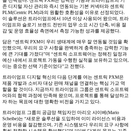
을 선택했다. 센트릭 PXM은 강력한 기능과 트라이엄프의 기
존 디지털 자산 관리와 즉시 연동되는 기본 커넥터와 센트릭
PLM(Centric PLM)과의 원활한 호환성을 이유로 선정되었다.
이 솔루션은 트라이엄프에서 10년 이상 사용되어 왔으며, 트라
이엄프와 슬로기 브랜드 전반의 업무 소요 시간 단축, 비용 절
감 및 운영 효율성 측면에서 측정 가능한 성과를 제공했다.
담은 “센트릭 PXM이 우리 생태계에 매우 잘 연동될 것임을 확
인했으며, 우리의 요구 사항을 완벽하게 충족하는 강력한 기능
에 큰 기대를 가졌다”며 “센트릭 소프트웨어는 정해진 일정과
예산 내에서 프로젝트 가동을 수행한 실적을 보유하고 있으며,
이는 중요한 선택 기준이었다”고 전했다.
트라이엄프 디지털 혁신의 다음 단계를 여는 센트릭 PXM은
제품 개발과 소비자 대상 판매 채널을 연결하는 핵심 가교 역
할을 할 것이다. 지금까지 트라이엄프 그룹은 센트릭 소프트웨
어와의 협력 과정에 만족해 왔으며, 프로젝트를 통해 달성하고
자 하는 목표에 대한 명확한 비전을 가지고 있다.
트라이엄프 그룹의 공급망 책임자인 마리오 샤이베(Mario
Scheibe)는 “새로운 솔루션을 도입하여 이미 라이선스 비용과
운영 비용을 절감했으며, 기존 시스템보다 우리의 요구 사항에
훨씬 적합한 시스템을 확보했다”며 “이번 단계의 목표는 기존