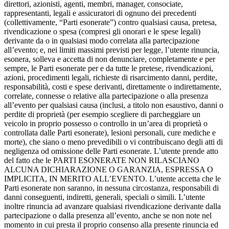
direttori, azionisti, agenti, membri, manager, consociate,
rappresentanti, legali e assicuratori di ognuno dei precedenti
(collettivamente, “Parti esonerate”) contro qualsiasi causa, pretesa,
rivendicazione o spesa (compresi gli onorari e le spese legali)
derivante da o in qualsiasi modo correlata alla partecipazione
all’evento; e, nei limiti massimi previsti per legge, l’utente rinuncia,
esonera, solleva e accetta di non denunciare, completamente e per
sempre, le Parti esonerate per e da tutte le pretese, rivendicazioni,
azioni, procedimenti legali, richieste di risarcimento danni, perdite,
responsabilità, costi e spese derivanti, direttamente o indirettamente,
correlate, connesse o relative alla partecipazione o alla presenza
all’evento per qualsiasi causa (inclusi, a titolo non esaustivo, danni o
perdite di proprietà (per esempio scegliere di parcheggiare un
veicolo in proprio possesso o controllo in un’area di proprietà o
controllata dalle Parti esonerate), lesioni personali, cure mediche e
morte), che siano o meno prevedibili o vi contribuiscano degli atti di
negligenza od omissione delle Parti esonerate. L’utente prende atto
del fatto che le PARTI ESONERATE NON RILASCIANO
ALCUNA DICHIARAZIONE O GARANZIA, ESPRESSA O
IMPLICITA, IN MERITO ALL’EVENTO. L’utente accetta che le
Parti esonerate non saranno, in nessuna circostanza, responsabili di
danni conseguenti, indiretti, generali, speciali o simili. L’utente
inoltre rinuncia ad avanzare qualsiasi rivendicazione derivante dalla
partecipazione o dalla presenza all’evento, anche se non note nel
momento in cui presta il proprio consenso alla presente rinuncia ed