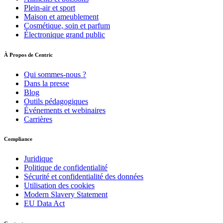
Plein-air et sport
Maison et ameublement
Cosmétique, soin et parfum
Électronique grand public
À Propos de Centric
Qui sommes-nous ?
Dans la presse
Blog
Outils pédagogiques
Événements et webinaires
Carrières
Compliance
Juridique
Politique de confidentialité
Sécurité et confidentialité des données
Utilisation des cookies
Modern Slavery Statement
EU Data Act