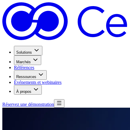
Solutions
Marchés
Références
Ressources
Événements et webinaires
À propos
Réservez une démonstration