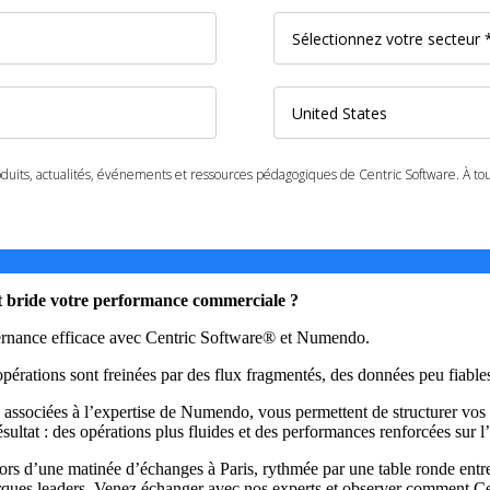
et bride votre performance commerciale ?
ernance efficace avec Centric Software® et Numendo.
opérations sont freinées par des flux fragmentés, des données peu fiab
ociées à l’expertise de Numendo, vous permettent de structurer vos pr
sultat : des opérations plus fluides et des performances renforcées sur
rs d’une matinée d’échanges à Paris, rythmée par une table ronde entre
arques leaders. Venez échanger avec nos experts et observer comment C