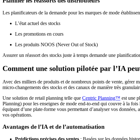
Planifier les réassorts des distributeurs
Les planificateurs de la demande pour les marques de mode établisse
L’état actuel des stocks
Les promotions en cours
Les produits NOOS (Never Out of Stock)
Assurer un réassort des stocks juste à temps demande une planificatio
Comment une solution pilotée par l’IA peut
Avec des milliers de produits et de nombreux points de vente, gérer man
micro-changements des stocks et des canaux de manière très granulair
Une solution de retail planning telle que
Centric Planning™
est une p
Planning) pour les enseignes de mode end-to-end qui couvre à la fois l’a
équipant d’une plate-forme vous permettant d’analyser vos données, aut
vos opérations.
Avantages de l’IA et de l’automatisation
Prédictions précises des ventes
: Basées sur les données histori