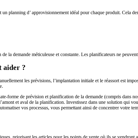
nt un planning d’ approvisionnement idéal pour chaque produit. Cela d
n de la demande méticuleuse et constante. Les planificateurs ne peuven
 aider ?
uellement les prévisions, l’implantation initiale et le réassort est impo
e.
late-forme de prévision et planification de la demande (compris dans
mont et aval de la planification. Investissez dans une solution qui vous f
omatiser vos processus, vous permettant ainsi de concentrer votre temps 
ques, priorisant les articles pour les points de vente où ils se vendront a