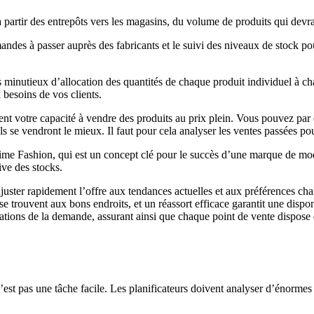
 à partir des entrepôts vers les magasins, du volume de produits qui devra
ndes à passer auprès des fabricants et le suivi des niveaux de stock po
us minutieux d’allocation des quantités de chaque produit individuel à c
 besoins de vos clients.
nt votre capacité à vendre des produits au prix plein. Vous pouvez par 
s se vendront le mieux. Il faut pour cela analyser les ventes passées pour
Time Fashion, qui est un concept clé pour le succès d’une marque de mo
ve des stocks.
juster rapidement l’offre aux tendances actuelles et aux préférences cha
 se trouvent aux bons endroits, et un réassort efficace garantit une dispo
tions de la demande, assurant ainsi que chaque point de vente dispose de
 n’est pas une tâche facile. Les planificateurs doivent analyser d’énorm